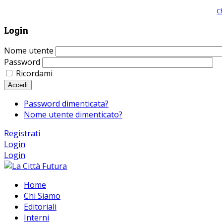
Giornale comunista online, libera informazione ed approfondimento |
C
Login
Nome utente
Password
Ricordami
Accedi
Password dimenticata?
Nome utente dimenticato?
Registrati
Login
Login
Home
Chi Siamo
Editoriali
Interni