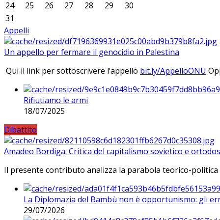
24
25
26
27
28
29
30
31
Appelli
Un appello per fermare il genocidio in Palestina
Qui il link per sottoscrivere l’appello
bit.ly/AppelloONU
Opp
Rifiutiamo le armi
18/07/2025
Dibattito
Amadeo Bordiga: Critica del capitalismo sovietico e ortodos
Il presente contributo analizza la parabola teorico-politica
La Diplomazia del Bambù non è opportunismo: gli erro
29/07/2026