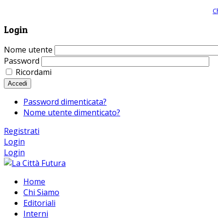
Giornale comunista online, libera informazione ed approfondimento |
C
Login
Nome utente
Password
Ricordami
Accedi
Password dimenticata?
Nome utente dimenticato?
Registrati
Login
Login
Home
Chi Siamo
Editoriali
Interni