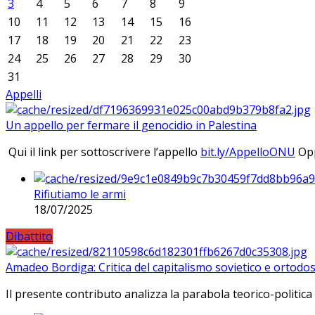
3
4
5
6
7
8
9
10
11
12
13
14
15
16
17
18
19
20
21
22
23
24
25
26
27
28
29
30
31
Appelli
Un appello per fermare il genocidio in Palestina
Qui il link per sottoscrivere l’appello
bit.ly/AppelloONU
Opp
Rifiutiamo le armi
18/07/2025
Dibattito
Amadeo Bordiga: Critica del capitalismo sovietico e ortodos
Il presente contributo analizza la parabola teorico-politica