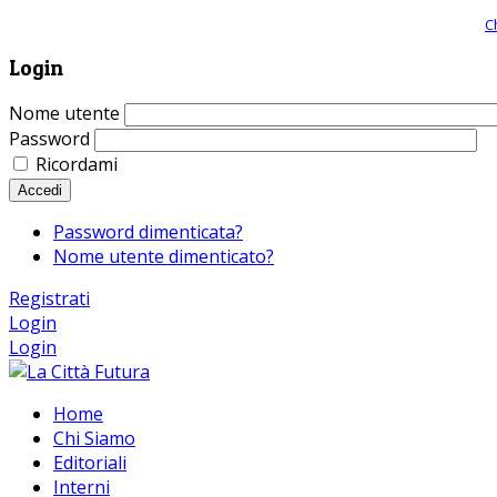
Giornale comunista online, libera informazione ed approfondimento |
C
Login
Nome utente
Password
Ricordami
Accedi
Password dimenticata?
Nome utente dimenticato?
Registrati
Login
Login
Home
Chi Siamo
Editoriali
Interni