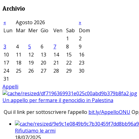
Archivio
«
Agosto 2026
»
Lun
Mar
Mer
Gio
Ven
Sab
Dom
1
2
3
4
5
6
7
8
9
10
11
12
13
14
15
16
17
18
19
20
21
22
23
24
25
26
27
28
29
30
31
Appelli
Un appello per fermare il genocidio in Palestina
Qui il link per sottoscrivere l’appello
bit.ly/AppelloONU
Opp
Rifiutiamo le armi
18/07/2025