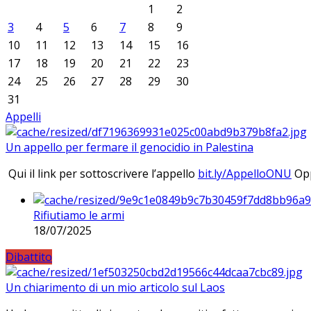
1
2
3
4
5
6
7
8
9
10
11
12
13
14
15
16
17
18
19
20
21
22
23
24
25
26
27
28
29
30
31
Appelli
Un appello per fermare il genocidio in Palestina
Qui il link per sottoscrivere l’appello
bit.ly/AppelloONU
Opp
Rifiutiamo le armi
18/07/2025
Dibattito
Un chiarimento di un mio articolo sul Laos