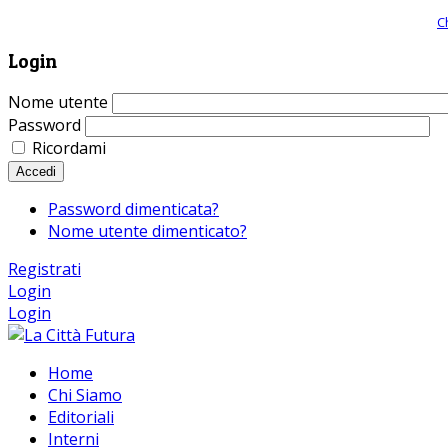
Giornale comunista online, libera informazione ed approfondimento |
C
Login
Nome utente
Password
Ricordami
Accedi
Password dimenticata?
Nome utente dimenticato?
Registrati
Login
Login
Home
Chi Siamo
Editoriali
Interni