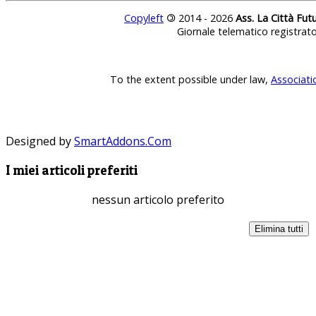
Copyleft
©
2014 - 2026
Ass. La Città Fut
Giornale telematico registrat
To the extent possible under law,
Associati
Designed by
SmartAddons.Com
I miei articoli preferiti
nessun articolo preferito