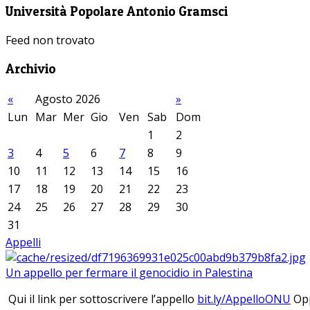
Università Popolare Antonio Gramsci
Feed non trovato
Archivio
«
Agosto 2026
»
Lun
Mar
Mer
Gio
Ven
Sab
Dom
1
2
3
4
5
6
7
8
9
10
11
12
13
14
15
16
17
18
19
20
21
22
23
24
25
26
27
28
29
30
31
Appelli
Un appello per fermare il genocidio in Palestina
Qui il link per sottoscrivere l’appello
bit.ly/AppelloONU
Opp