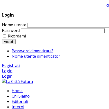
Giornale comunista online, libera informazione ed approfondimento |
C
Login
Nome utente
Password
Ricordami
Accedi
Password dimenticata?
Nome utente dimenticato?
Registrati
Login
Login
Home
Chi Siamo
Editoriali
Interni