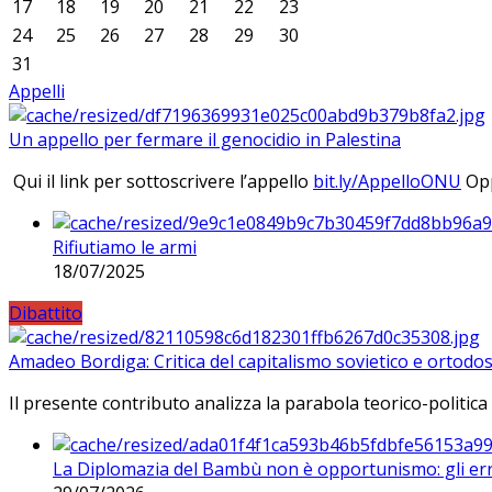
17
18
19
20
21
22
23
24
25
26
27
28
29
30
31
Appelli
Un appello per fermare il genocidio in Palestina
Qui il link per sottoscrivere l’appello
bit.ly/AppelloONU
Opp
Rifiutiamo le armi
18/07/2025
Dibattito
Amadeo Bordiga: Critica del capitalismo sovietico e ortodos
Il presente contributo analizza la parabola teorico-politica
La Diplomazia del Bambù non è opportunismo: gli erro