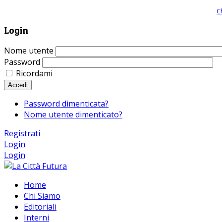
Giornale comunista online, libera informazione ed approfondimento |
C
Login
Nome utente
Password
Ricordami
Accedi
Password dimenticata?
Nome utente dimenticato?
Registrati
Login
Login
Home
Chi Siamo
Editoriali
Interni