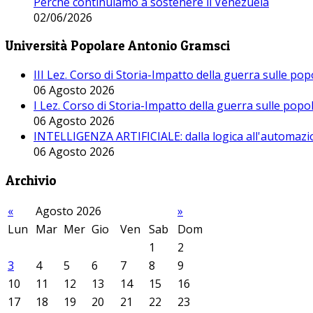
Perché continuiamo a sostenere il Venezuela
02/06/2026
Università Popolare Antonio Gramsci
III Lez. Corso di Storia-Impatto della guerra sulle po
06 Agosto 2026
I Lez. Corso di Storia-Impatto della guerra sulle pop
06 Agosto 2026
INTELLIGENZA ARTIFICIALE: dalla logica all'automazio
06 Agosto 2026
Archivio
«
Agosto 2026
»
Lun
Mar
Mer
Gio
Ven
Sab
Dom
1
2
3
4
5
6
7
8
9
10
11
12
13
14
15
16
17
18
19
20
21
22
23