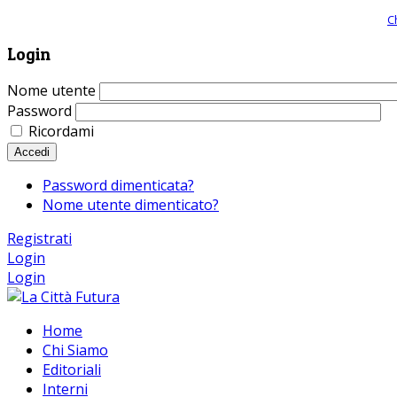
Giornale comunista online, libera informazione ed approfondimento |
C
Login
Nome utente
Password
Ricordami
Accedi
Password dimenticata?
Nome utente dimenticato?
Registrati
Login
Login
Home
Chi Siamo
Editoriali
Interni