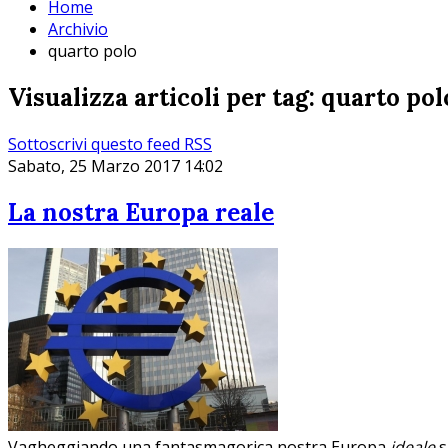
Home
Archivio
quarto polo
Visualizza articoli per tag: quarto pol
Sottoscrivi questo feed RSS
Sabato, 25 Marzo 2017 14:02
La nostra Europa reale
Vagheggiando una fantasmagorica nostra Europa
ideale
s