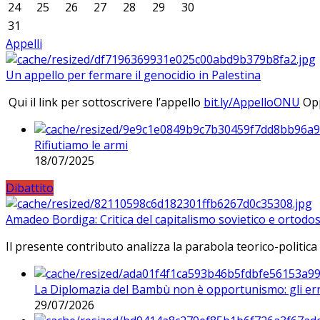
24
25
26
27
28
29
30
31
Appelli
Un appello per fermare il genocidio in Palestina
Qui il link per sottoscrivere l’appello
bit.ly/AppelloONU
Opp
Rifiutiamo le armi
18/07/2025
Dibattito
Amadeo Bordiga: Critica del capitalismo sovietico e ortodos
Il presente contributo analizza la parabola teorico-politica
La Diplomazia del Bambù non è opportunismo: gli erro
29/07/2026