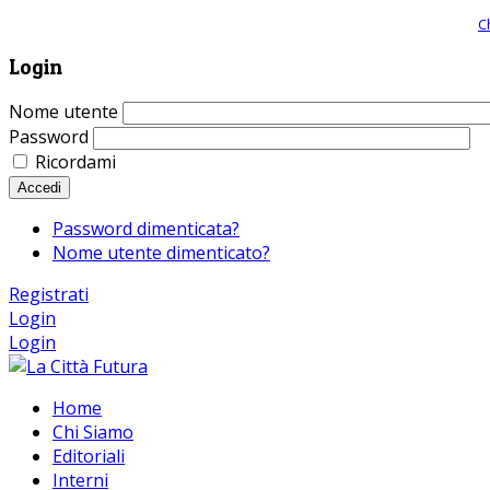
Giornale comunista online, libera informazione ed approfondimento |
C
Login
Nome utente
Password
Ricordami
Accedi
Password dimenticata?
Nome utente dimenticato?
Registrati
Login
Login
Home
Chi Siamo
Editoriali
Interni