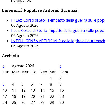
02/06/2026
Università Popolare Antonio Gramsci
III Lez. Corso di Storia-Impatto della guerra sulle po
06 Agosto 2026
I Lez. Corso di Storia-Impatto della guerra sulle pop
06 Agosto 2026
INTELLIGENZA ARTIFICIALE: dalla logica all'automazio
06 Agosto 2026
Archivio
«
Agosto 2026
»
Lun
Mar
Mer
Gio
Ven
Sab
Dom
1
2
3
4
5
6
7
8
9
10
11
12
13
14
15
16
17
18
19
20
21
22
23
24
25
26
27
28
29
30