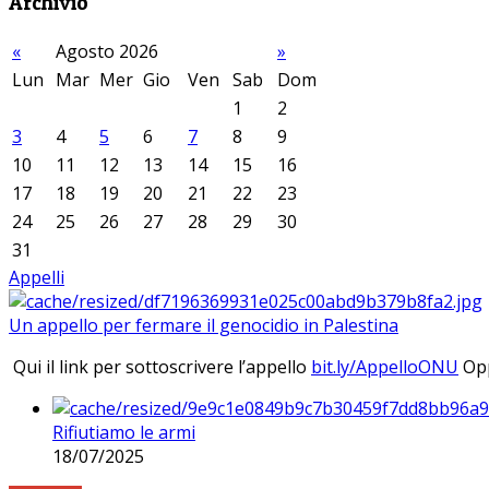
Archivio
«
Agosto 2026
»
Lun
Mar
Mer
Gio
Ven
Sab
Dom
1
2
3
4
5
6
7
8
9
10
11
12
13
14
15
16
17
18
19
20
21
22
23
24
25
26
27
28
29
30
31
Appelli
Un appello per fermare il genocidio in Palestina
Qui il link per sottoscrivere l’appello
bit.ly/AppelloONU
Opp
Rifiutiamo le armi
18/07/2025