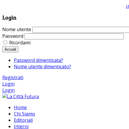
Giornale comunista online, libera informazione ed approfondimento |
C
Login
Nome utente
Password
Ricordami
Accedi
Password dimenticata?
Nome utente dimenticato?
Registrati
Login
Login
Home
Chi Siamo
Editoriali
Interni