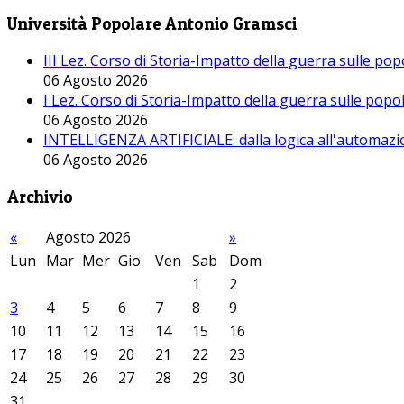
Università Popolare Antonio Gramsci
III Lez. Corso di Storia-Impatto della guerra sulle po
06 Agosto 2026
I Lez. Corso di Storia-Impatto della guerra sulle pop
06 Agosto 2026
INTELLIGENZA ARTIFICIALE: dalla logica all'automazio
06 Agosto 2026
Archivio
«
Agosto 2026
»
Lun
Mar
Mer
Gio
Ven
Sab
Dom
1
2
3
4
5
6
7
8
9
10
11
12
13
14
15
16
17
18
19
20
21
22
23
24
25
26
27
28
29
30
31