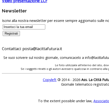
Video presentazione LCF
Newsletter
Iscrivi alla nostra newsletter per essere sempre aggiornato sulle no
Contattaci:
Se vuoi scrivere sul nostro giornale, comunicacelo a
Le foto utilizzate all'interno del sito, 
Se i soggetti ritratti o gli autori avessero qualcosa in contrario
Copyleft
©
2014 - 2026
Ass. La Città Fut
Giornale telematico registrat
To the extent possible under law,
Associati