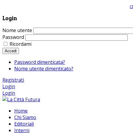
Giornale comunista online, libera informazione ed approfondimento |
C
Login
Nome utente
Password
Ricordami
Accedi
Password dimenticata?
Nome utente dimenticato?
Registrati
Login
Login
Home
Chi Siamo
Editoriali
Interni