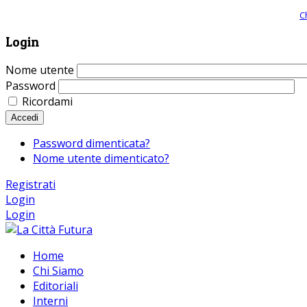
Giornale comunista online, libera informazione ed approfondimento |
C
Login
Nome utente
Password
Ricordami
Accedi
Password dimenticata?
Nome utente dimenticato?
Registrati
Login
Login
Home
Chi Siamo
Editoriali
Interni