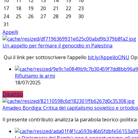
10
11
12
13
14
15
16
17
18
19
20
21
22
23
24
25
26
27
28
29
30
31
Appelli
Un appello per fermare il genocidio in Palestina
Qui il link per sottoscrivere l’appello
bit.ly/AppelloONU
Opp
Rifiutiamo le armi
18/07/2025
Dibattito
Amadeo Bordiga: Critica del capitalismo sovietico e ortodos
Il presente contributo analizza la parabola teorico-politica