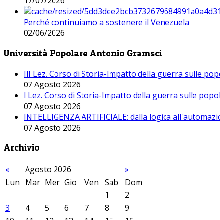
17/07/2026
Perché continuiamo a sostenere il Venezuela
02/06/2026
Università Popolare Antonio Gramsci
III Lez. Corso di Storia-Impatto della guerra sulle po
07 Agosto 2026
I Lez. Corso di Storia-Impatto della guerra sulle pop
07 Agosto 2026
INTELLIGENZA ARTIFICIALE: dalla logica all'automazio
07 Agosto 2026
Archivio
«
Agosto 2026
»
Lun
Mar
Mer
Gio
Ven
Sab
Dom
1
2
3
4
5
6
7
8
9