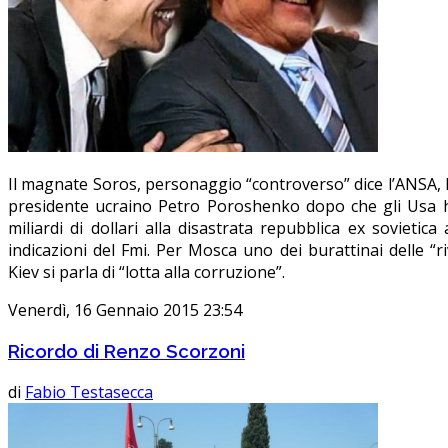
Il magnate Soros, personaggio “controverso” dice l’ANSA, h
presidente ucraino Petro Poroshenko dopo che gli Usa
miliardi di dollari alla disastrata repubblica ex sovietic
indicazioni del Fmi. Per Mosca uno dei burattinai delle “ri
Kiev si parla di “lotta alla corruzione”.
Venerdì, 16 Gennaio 2015 23:54
Ricordo di Renzo Scorzoni
di
Fabio Testasecca