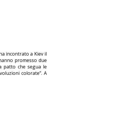
a incontrato a Kiev il
 hanno promesso due
a a patto che segua le
voluzioni colorate”. A