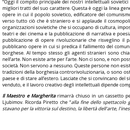
“Oggi il compito principale dei nostri intellettuali sovietic
migliori tratti del suo carattere. Questa è oggi la linea gen
opere in cui il popolo sovietico, edificatore del comunismo
verso tutto ciò che è straniero e si applaude il cosmopoliti
organizzazioni sovietiche che si occupano di cultura, imposs
teatri e dei cinema e la pubblicazione di narrativa e poes
pubblicazione di opere rivoluzionarie che risveglino il
pubblicano opere in cui si predica il fallimento del comu
borghese. Al tempo stesso gli agenti stranieri sono chia
nell’arte. Non esiste arte per l’arte. Non ci sono, e non posson
società. Non servono a nessuno. Queste persone non esisto
tradizioni della borghesia controrivoluzionaria, o sono osti
paese e di stare all’estero. Lasciate che si convincano del 
venduto, e il lavoro creativo degli intellettuali dipende c
Il Maestro e Margherita
rimarrà chiuso in un cassetto pe
Ljubimov. Ricorda Piretto che “
alla fine dello spettacolo 
stavano per la vittoria sul destino, la libertà dell'arte, l'i