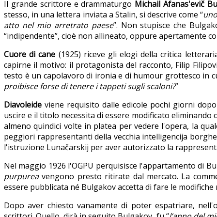
Il grande scrittore e drammaturgo
Michail Afanas'evič Bu
stesso, in una lettera inviata a Stalin, si descrive come “
uno
atto nel mio arretrato paese
”. Non stupisce che Bulgak
“indipendente”, cioè non allineato, oppure apertamente contro
Cuore di cane
(1925) riceve gli elogi della critica lettera
capirne il motivo: il protagonista del racconto, Filip Filipo
testo è un capolavoro di ironia e di humour grottesco in
proibisce forse di tenere i tappeti sugli scaloni?
”
Diavoleide
viene requisito dalle edicole pochi giorni dopo 
uscire e il titolo necessita di essere modificato eliminando
almeno quindici volte in platea per vedere l'opera, la quale
peggiori rappresentanti della vecchia intelligencija borghe
l'istruzione Lunačarskij per aver autorizzato la rappresent
Nel maggio 1926 l'OGPU perquisisce l'appartamento di Bulga
purpurea
vengono presto ritirate dal mercato. La comm
essere pubblicata né Bulgakov accetta di fare le modifiche r
Dopo aver chiesto vanamente di poter espatriare, nell'
scrittori. Quello, dirà in seguito Bulgakov, fu “
l’anno del m