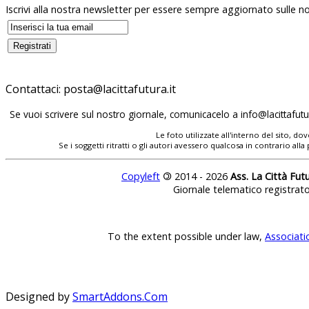
Iscrivi alla nostra newsletter per essere sempre aggiornato sulle no
Contattaci:
posta@lacittafutura.it
Se vuoi scrivere sul nostro giornale, comunicacelo a
info@lacittafutur
Le foto utilizzate all'interno del sito, 
Se i soggetti ritratti o gli autori avessero qualcosa in contrario
Copyleft
©
2014 - 2026
Ass. La Città Fut
Giornale telematico registrat
To the extent possible under law,
Associati
Designed by
SmartAddons.Com