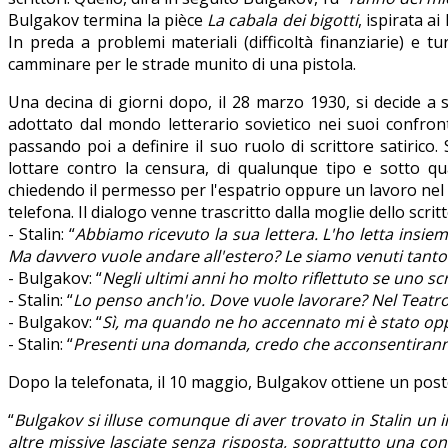
Bulgakov termina la pièce
La cabala dei bigotti
, ispirata a
In preda a problemi materiali (difficoltà finanziarie) e 
camminare per le strade munito di una pistola.
Una decina di giorni dopo, il 28 marzo 1930, si decide a s
adottato dal mondo letterario sovietico nei suoi confronti 
passando poi a definire il suo ruolo di scrittore satirico.
lottare contro la censura, di qualunque tipo e sotto qu
chiedendo il permesso per l'espatrio oppure un lavoro nel Te
telefona. Il dialogo venne trascritto dalla moglie dello scrit
- Stalin: “
Abbiamo ricevuto la sua lettera. L'ho letta insie
Ma davvero vuole andare all'estero? Le siamo venuti tanto
- Bulgakov: “
Negli ultimi anni ho molto riflettuto se uno sc
- Stalin: “
Lo penso anch'io. Dove vuole lavorare? Nel Teatro
- Bulgakov: “
Sì, ma quando ne ho accennato mi è stato op
- Stalin: “
Presenti una domanda, credo che acconsentiran
Dopo la telefonata, il 10 maggio, Bulgakov ottiene un post
“
Bulgakov si illuse comunque di aver trovato in Stalin un i
altre missive lasciate senza risposta, soprattutto una confe