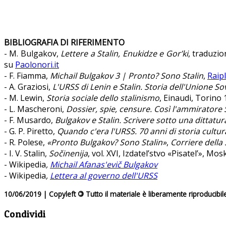
BIBLIOGRAFIA DI RIFERIMENTO
- M. Bulgakov,
Lettere a Stalin, Enukidze e Gor’ki
, traduzio
su
Paolonori.it
- F. Fiamma,
Michail Bulgakov 3 | Pronto? Sono Stalin
,
Raipl
- A. Graziosi,
L'URSS di Lenin e Stalin. Storia dell'Unione S
- M. Lewin,
Storia sociale dello stalinismo
, Einaudi, Torino
- L. Mascheroni,
Dossier, spie, censure. Così l'ammiratore 
- F. Musardo,
Bulgakov e Stalin. Scrivere sotto una dittatur
- G. P. Piretto,
Quando c'era l'URSS. 70 anni di storia cultur
- R. Polese,
«Pronto Bulgakov? Sono Stalin»
,
Corriere della
- I. V. Stalin,
Sočinenija
, vol. XVI, Izdatel’stvo «Pisatel’», Mo
- Wikipedia
,
Michail Afanas'evič Bulgakov
- Wikipedia
,
Lettera al governo dell'URSS
10/06/2019 | Copyleft
©
Tutto il materiale è liberamente riproducibil
Condividi