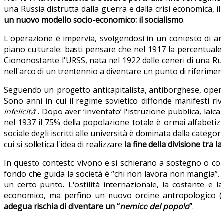
una Russia distrutta dalla guerra e dalla crisi economica, i
un nuovo modello socio-economico: il socialismo
.
L'operazione è impervia, svolgendosi in un contesto di a
piano culturale: basti pensare che nel 1917 la percentual
Ciononostante l'URSS, nata nel 1922 dalle ceneri di una Russ
nell'arco di un trentennio a diventare un punto di riferimen
Seguendo un progetto anticapitalista, antiborghese, opera
Sono anni in cui il regime sovietico diffonde manifesti riv
infelicità
”. Dopo aver ‘inventato’ l'istruzione pubblica, laic
nel 1937 il 75% della popolazione totale è ormai alfabetiz
sociale degli iscritti alle università è dominata dalla categ
cui si solletica l'idea di realizzare
la fine della divisione tra
In questo contesto vivono e si schierano a sostegno o contro 
fondo che guida la società è “chi non lavora non mangia”. I
un certo punto. L'ostilità internazionale, la costante e 
economico, ma perfino un nuovo ordine antropologico (
adegua rischia di diventare un
“
nemico del popolo
”
.