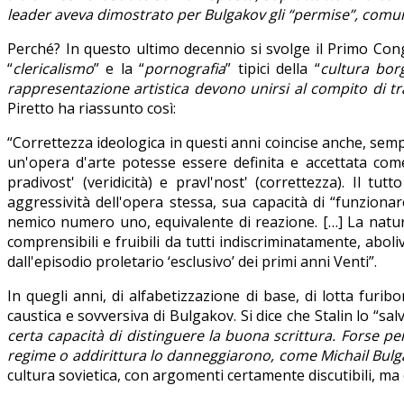
leader aveva dimostrato per Bulgakov gli “permise”, comunque
Perché? In questo ultimo decennio si svolge il Primo Congr
“
clericalismo
” e la “
pornografia
” tipici della “
cultura bor
rappresentazione artistica devono unirsi al compito di tr
Piretto ha riassunto così:
“Correttezza ideologica in questi anni coincise anche, sem
un'opera d'arte potesse essere definita e accettata come 
pradivost' (veridicità) e pravl'nost' (correttezza). Il t
aggressività dell'opera stessa, sua capacità di “funzionare
nemico numero uno, equivalente di reazione. […] La natura 
comprensibili e fruibili da tutti indiscriminatamente, abol
dall'episodio proletario ‘esclusivo’ dei primi anni Venti”.
In quegli anni, di alfabetizzazione di base, di lotta furibo
caustica e sovversiva di Bulgakov. Si dice che Stalin lo “s
certa capacità di distinguere la buona scrittura. Forse per
regime o addirittura lo danneggiarono, come Michail Bul
cultura sovietica, con argomenti certamente discutibili, ma