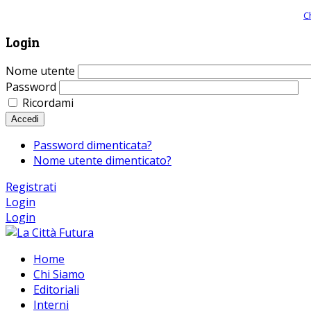
Giornale comunista online, libera informazione ed approfondimento |
C
Login
Nome utente
Password
Ricordami
Accedi
Password dimenticata?
Nome utente dimenticato?
Registrati
Login
Login
Home
Chi Siamo
Editoriali
Interni