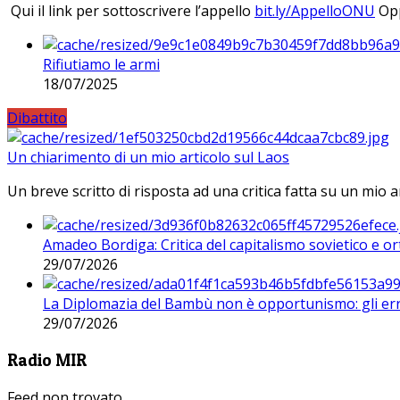
Qui il link per sottoscrivere l’appello
bit.ly/AppelloONU
Opp
Rifiutiamo le armi
18/07/2025
Dibattito
Un chiarimento di un mio articolo sul Laos
Un breve scritto di risposta ad una critica fatta su un mio a
Amadeo Bordiga: Critica del capitalismo sovietico e or
29/07/2026
La Diplomazia del Bambù non è opportunismo: gli erro
29/07/2026
Radio MIR
Feed non trovato