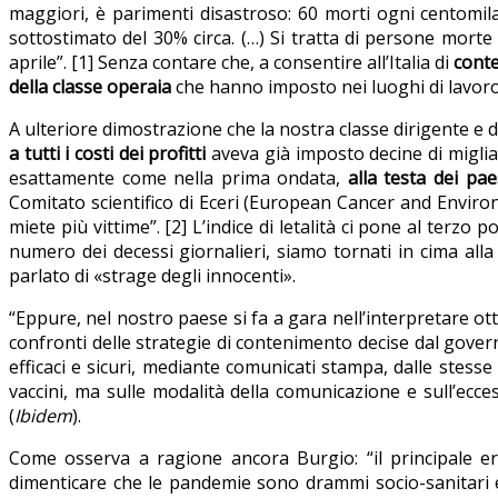
maggiori, è parimenti disastroso: 60 morti ogni centomila
sottostimato del 30% circa. (…) Si tratta di persone mort
aprile”. [1] Senza contare che, a consentire all’Italia di
conte
della classe operaia
che hanno imposto nei luoghi di lavoro m
A ulteriore dimostrazione che la nostra classe dirigente e
a tutti i costi dei profitti
aveva già imposto decine di migliai
esattamente come nella prima ondata,
alla testa dei pae
Comitato scientifico di Eceri (European Cancer and Environm
miete più vittime”. [2] L’indice di letalità ci pone al terzo
numero dei decessi giornalieri, siamo tornati in cima alla 
parlato di «strage degli innocenti».
“Eppure, nel nostro paese si fa a gara nell’interpretare ott
confronti delle strategie di contenimento decise dal governo;
efficaci e sicuri, mediante comunicati stampa, dalle stesse
vaccini, ma sulle modalità della comunicazione e sull’ecce
(
Ibidem
).
Come osserva a ragione ancora Burgio: “il principale er
dimenticare che le pandemie sono drammi socio-sanitari 