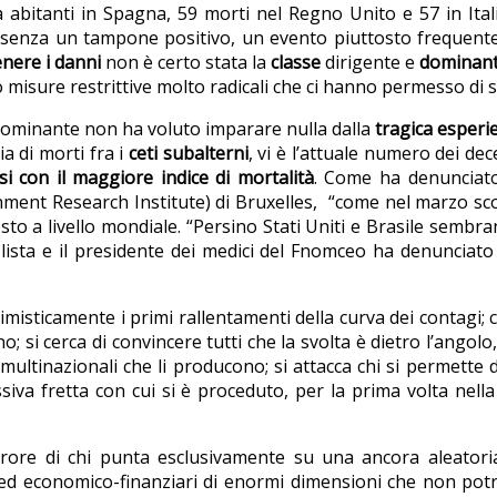
 abitanti in Spagna, 59 morti nel Regno Unito e 57 in Itali
e senza un tampone positivo, un evento piuttosto frequente
nere i danni
non è certo stata la
classe
dirigente e
dominan
isure restrittive molto radicali che ci hanno permesso di sal
 dominante non ha voluto imparare nulla dalla
tragica esperi
a di morti fra i
ceti subalterni
, vi è l’attuale numero dei dec
si con il maggiore indice di mortalità
. Come ha denunciat
ent Research Institute) di Bruxelles, “come nel marzo scorso
 posto a livello mondiale. “Persino Stati Uniti e Brasile semb
lista e il presidente dei medici del Fnomceo ha denunciato l
imisticamente i primi rallentamenti della curva dei contagi; c
 si cerca di convincere tutti che la svolta è dietro l’angolo,
 multinazionali che li producono; si attacca chi si permette
ssiva fretta con cui si è proceduto, per la prima volta nell
rore di chi punta esclusivamente su una ancora aleatoria
ed economico-finanziari di enormi dimensioni che non potr