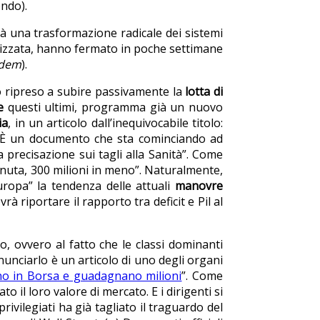
ondo).
rà una trasformazione radicale dei sistemi
rganizzata, hanno fermato in poche settimane
idem
).
ripreso a subire passivamente la
lotta di
e
questi ultimi, programma già un nuovo
ia
, in un articolo dall’inequivocabile titolo:
: “È un documento che sta cominciando ad
sa precisazione sui tagli alla Sanità”. Come
enuta, 300 milioni in meno”. Naturalmente,
Europa” la tendenza delle attuali
manovre
 riportare il rapporto tra deficit e Pil al
, ovvero al fatto che le classi dominanti
enunciarlo è un articolo di uno degli organi
ano in Borsa e guadagnano milioni
”. Come
o il loro valore di mercato. E i dirigenti si
rivilegiati ha già tagliato il traguardo del