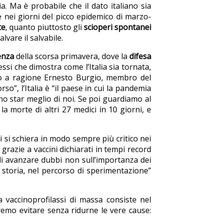
a. Ma è probabile che il dato italiano sia
 nei giorni del picco epidemico di marzo-
te
, quanto piuttosto gli
scioperi spontanei
vare il salvabile.
enza
della scorsa primavera, dove la
difesa
essi che dimostra come l’Italia sia tornata,
o a ragione Ernesto Burgio, membro del
”, l’Italia è “il paese in cui la pandemia
rano star meglio di noi. Se poi guardiamo al
a morte di altri 27 medici in 10 giorni, e
i si schiera in modo sempre più critico nei
 grazie a vaccini dichiarati in tempi record
 di avanzare dubbi non sull’importanza dei
a storia, nel percorso di sperimentazione”
 vaccinoprofilassi di massa consiste nel
emo evitare senza ridurne le vere cause: