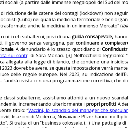
sti sociali (a partire dalle immense megalopoli del Sud del m
e di riduzione delle catene dei contagi (lockdown) non segui
e socialisti (Cuba) nei quali la medicina territoriale è ben o
 ha trasformato anche la medicina in un immenso Mercato” (
ib
in cui i ceti subalterni, privi di una
guida consapevole,
hanno 
ti, il governo senza vergogna, per
continuare a compiacer
zionale
. A denunciarlo è lo stesso quotidiano di
Confindustr
ità sui conti
” di Sara Monaci. [3] Nell’occhiello leggiamo
nica allegata alla legge di bilancio, che contiene una insidio
 dal 2023 dovrebbe avere, se questa impostazione verrà mant
a luce delle regole europee. Nel 2023, su indicazione dell’
– “andrà rivista con una programmazione correttiva, che dovrà
classi subalterne, assistiamo attoniti a un nuovo scandalo
andemia, incrementando ulteriormente i
propri profitti
. A d
uente titolo: “
Vaccini, lo scandalo dei manager che specul
-Covid, le azioni di Moderna, Novavax e Pfizer hanno moltiplicat
”. Si tratta di un “business colossale. (…) Una pattuglia di p