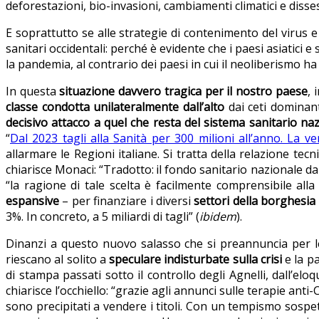
deforestazioni, bio-invasioni, cambiamenti climatici e disse
E soprattutto se alle strategie di contenimento del virus 
sanitari occidentali: perché è evidente che i paesi asiatici 
la pandemia, al contrario dei paesi in cui il neoliberismo
In questa
situazione davvero tragica per il nostro paese
, 
classe condotta unilateralmente dall’alto
dai ceti dominan
decisivo attacco a quel che resta del sistema sanitario na
“
Dal 2023 tagli alla Sanità per 300 milioni all’anno. La ver
allarmare le Regioni italiane. Si tratta della relazione tec
chiarisce Monaci: “Tradotto: il fondo sanitario nazionale
“la ragione di tale scelta è facilmente comprensibile all
espansive
– per finanziare i diversi
settori della borghesia
3%. In concreto, a 5 miliardi di tagli” (
ibidem
).
Dinanzi a questo nuovo salasso che si preannuncia per le 
riescano al solito a
speculare indisturbate sulla crisi
e la p
di stampa passati sotto il controllo degli Agnelli, dall’eloq
chiarisce l’occhiello: “grazie agli annunci sulle terapie anti
sono precipitati a vendere i titoli. Con un tempismo sospetto