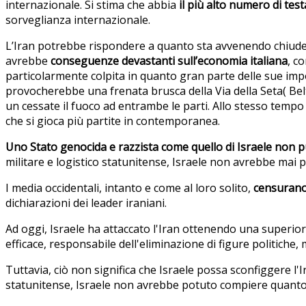
internazionale. Si stima che abbia
il più alto numero di tes
sorveglianza internazionale.
L’Iran potrebbe rispondere a quanto sta avvenendo chiud
avrebbe
conseguenze devastanti sull’economia italiana
, c
particolarmente colpita in quanto gran parte delle sue impor
provocherebbe una frenata brusca della Via della Seta( Be
un cessate il fuoco ad entrambe le parti. Allo stesso temp
che si gioca più partite in contemporanea.
Uno Stato genocida e razzista come quello di Israele non p
militare e logistico statunitense, Israele non avrebbe mai
I media occidentali, intanto e come al loro solito,
censurano 
dichiarazioni dei leader iraniani.
Ad oggi, Israele ha attaccato l'Iran ottenendo una superior
efficace, responsabile dell'eliminazione di figure politiche, 
Tuttavia, ciò non significa che Israele possa sconfiggere l'Ir
statunitense, Israele non avrebbe potuto compiere quanto 