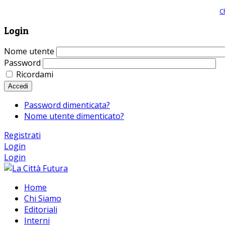
Giornale comunista online, libera informazione ed approfondimento |
C
Login
Nome utente
Password
Ricordami
Accedi
Password dimenticata?
Nome utente dimenticato?
Registrati
Login
Login
Home
Chi Siamo
Editoriali
Interni