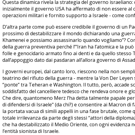
Questa dinamica rivela la strategia del governo israeliano: 
inizialmente il governo USA ha affermato di non essere al cor
operazioni militari e fornito supporto a Israele - come co
D’altra parte come può essere credibile il governo di un Pae
prossimo di destabilizzare il mondo dichiarando una guerr
Khamenei e possiamo assassinarlo quando vogliamo”? Come s
della guerra preventiva perché l’“Iran ha l’atomica e la pu
folle e genocidario armato fino ai denti e da quello stess
dall’appoggio dato dai pasdaran all’allora governo di Assad
I governi europei, dal canto loro, riescono nella non sempli
teatrino del rifiuto della guerra - mentre la Von Der Leyen so
“ponte” tra Teheran e Washington. Il tutto, però, accade s
soddisfatto del cancelliere tedesco che rendeva onore e glori
Che dire, quantomeno Merz l’ha detta talmente papale per tutt
di difendersi di Israele" (da chi?) e consentire ai Macron d
la portata vacua di simili appelli in una fase brutale, come
totale irrilevanza da parte degli stessi “attori della diplom
che ha destabilizzato il Medio Oriente, con ogni evidenza non
l’entità sionista di Israele.