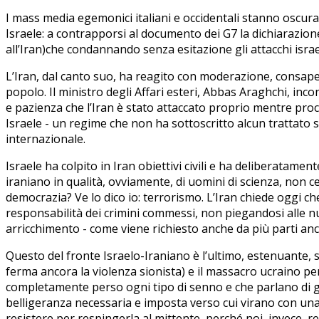
I mass media egemonici italiani e occidentali stanno oscu
Israele: a contrapporsi al documento dei G7 la dichiarazione c
all’Iran)che condannando senza esitazione gli attacchi israe
L’Iran, dal canto suo, ha reagito con moderazione, consapev
popolo. Il
ministro degli Affari esteri, Abbas Araghchi, inco
e pazienza che l’Iran è stato attaccato proprio mentre proce
Israele - un regime che non ha sottoscritto alcun trattato s
internazionale.
Israele ha colpito in Iran obiettivi civili e ha deliberatamen
iraniano in qualità, ovviamente, di uomini di scienza, non ce
democrazia? Ve lo dico io: terrorismo. L’Iran chiede oggi che
responsabilità dei crimini commessi, non piegandosi alle n
arricchimento - come viene richiesto anche da più parti anch
Questo del fronte Israelo-Iraniano è l’ultimo, estenuante,
ferma ancora la violenza sionista) e il massacro ucraino pe
completamente perso ogni tipo di senno e che parlano di g
belligeranza necessaria e imposta verso cui virano con una sp
resistere per respingerla al mittente, perché noi, invece, r