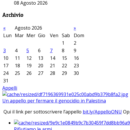
08 Agosto 2026
Archivio
«
Agosto 2026
»
Lun
Mar
Mer
Gio
Ven
Sab
Dom
1
2
3
4
5
6
7
8
9
10
11
12
13
14
15
16
17
18
19
20
21
22
23
24
25
26
27
28
29
30
31
Appelli
Un appello per fermare il genocidio in Palestina
Qui il link per sottoscrivere l’appello
bit.ly/AppelloONU
Opp
Rifiutiamo le armi