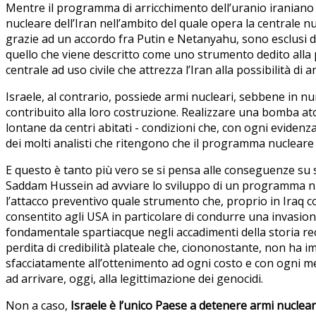
Mentre il programma di arricchimento dell’uranio iraniano 
nucleare dell’Iran nell’ambito del quale opera la centrale nu
grazie ad un accordo fra Putin e Netanyahu, sono esclusi da
quello che viene descritto come uno strumento dedito alla 
centrale ad uso civile che attrezza l’Iran alla possibilità di 
Israele, al contrario, possiede armi nucleari, sebbene in 
contribuito alla loro costruzione. Realizzare una bomba at
lontane da centri abitati - condizioni che, con ogni evidenz
dei molti analisti che ritengono che il programma nucleare i
E questo è tanto più vero se si pensa alle conseguenze su sc
Saddam Hussein ad avviare lo sviluppo di un programma nuc
l’attacco preventivo quale strumento che, proprio in Iraq c
consentito agli USA in particolare di condurre una invasion
fondamentale spartiacque negli accadimenti della storia rec
perdita di credibilità plateale che, ciononostante, non ha
sfacciatamente all’ottenimento ad ogni costo e con ogni mezz
ad arrivare, oggi, alla legittimazione dei genocidi.
Non a caso,
Israele è l’unico Paese a detenere armi nuclear