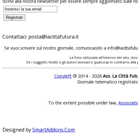
Iscrivi alla nostra newsletter per essere sempre aggiornato sulle no
Contattaci:
posta@lacittafutura.it
Se vuoi scrivere sul nostro giornale, comunicacelo a
info@lacittafutur
Le foto utilizzate all'interno del sito, 
Se i soggetti ritratti o gli autori avessero qualcosa in contrario
Copyleft
©
2014 - 2026
Ass. La Città Fut
Giornale telematico registrat
To the extent possible under law,
Associati
Designed by
SmartAddons.Com