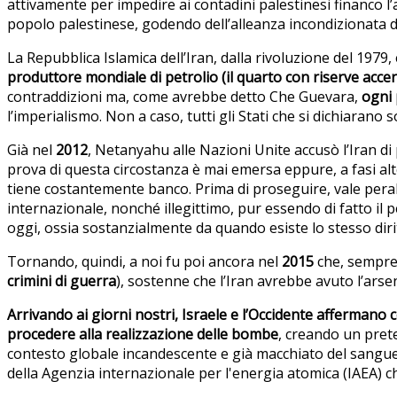
attivamente per impedire ai contadini palestinesi financo l
popolo palestinese, godendo dell’alleanza incondizionata d
La Repubblica Islamica dell’Iran, dalla rivoluzione del 1979
produttore mondiale di petrolio (il quarto con riserve accer
contraddizioni ma, come avrebbe detto Che Guevara,
ogni 
l’imperialismo. Non a caso, tutti gli Stati che si dichiarano 
Già nel
2012
, Netanyahu alle Nazioni Unite accusò l’Iran d
prova di questa circostanza è mai emersa eppure, a fasi al
tiene costantemente banco. Prima di proseguire, vale peralt
internazionale, nonché illegittimo, pur essendo di fatto il 
oggi, ossia sostanzialmente da quando esiste lo stesso di
Tornando, quindi, a noi fu poi ancora nel
2015
che, sempr
crimini di guerra
), sostenne che l’Iran avrebbe avuto l’ars
Arrivando ai giorni nostri, Israele e l’Occidente affermano
procedere alla realizzazione delle bombe
, creando un prete
contesto globale incandescente e già macchiato del sangue d
della Agenzia internazionale per l'energia atomica (IAEA) 