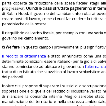
parte coperta da “riduzione della spesa fiscale” (tagli al
progressiva).
Quindi le classi sfruttate pagheranno in termi
di Robin Hood, il governo del cambiamento ruba ai poveri p
creare posti di lavoro, come ci vuol far credere la tiritera
paradisiache della nostra.
Il riequilibrio del carico fiscale, per esempio con una seri
governo del cambiamento.
c) Welfare
. In questo campo i provvedimenti più significativi
Il reddito di cittadinanza
è stato annunciato come una s
determinate condizioni: essere italiano (per la gioia di Sa
stanno cominciando ad abituare i giovani con
l’alternanz
tratta di un istituto che si avvicina al lavoro schiavistico
dei padroni!
Inoltre ci si propone di superare i sussidi di disoccupazio
soppressione e di quella del reddito di inclusione varato n
di rilanciare la domanda interna. Meglio sarebbe stato u
manutenzione del territorio e nella sicurezza ambientale, n