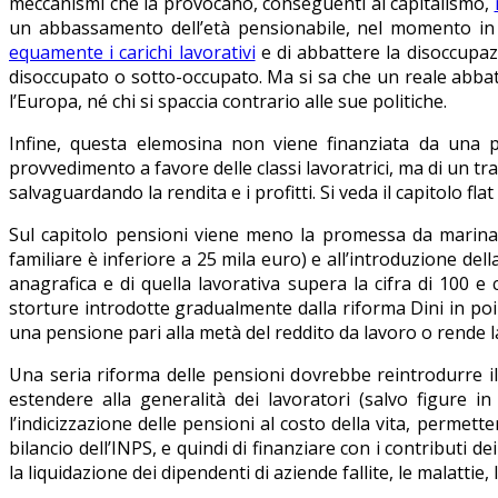
meccanismi che la provocano, conseguenti al capitalismo,
un abbassamento dell’età pensionabile, nel momento in 
equamente i carichi lavorativi
e di abbattere la disoccupazi
disoccupato o sotto-occupato. Ma si sa che un reale abbat
l’Europa, né chi si spaccia contrario alle sue politiche.
Infine, questa elemosina non viene finanziata da una p
provvedimento a favore delle classi lavoratrici, ma di un tr
salvaguardando la rendita e i profitti. Si veda il capitolo fl
Sul capitolo pensioni viene meno la promessa da marina
familiare è inferiore a 25 mila euro) e all’introduzione 
anagrafica e di quella lavorativa supera la cifra di 100 e
storture introdotte gradualmente dalla riforma Dini in po
una pensione pari alla metà del reddito da lavoro o rende 
Una seria riforma delle pensioni dovrebbe reintrodurre il 
estendere alla generalità dei lavoratori (salvo figure in
l’indicizzazione delle pensioni al costo della vita, permett
bilancio dell’INPS, e quindi di finanziare con i contributi de
la liquidazione dei dipendenti di aziende fallite, le malattie, 