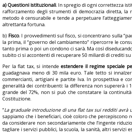
a) Questioni istituzionali
. In spregio di ogni correttezza ist
rafforzamento degli strumenti di democrazia diretta, la 
metodo è censurabile e tende a perpetuare l’atteggiamen
altrettanta fortuna.
b)
Fisco
. I provvedimenti sul fisco, si concentrano sulla “
la prima, il “governo del cambiamento” ripercorre le consu
tanto prima o poi un condono ci sarà. Ma così diseducando si
subito ci si accontenti di recuperare 50 miliardi di crediti su
Per la flat tax, si intende
estendere il regime speciale pe
guadagnava meno di 30 mila euro. Tale tetto si innalze
commercianti, artigiani e partite Iva. In prospettiva e co
generalità dei contribuenti: la differenza non supererà i 10
grande del 72%, non si può che constatare la continuità e
Costituzione.
“
La graduale introduzione di una flat tax sui redditi avrà 
sappiamo che i beneficiari, cioè coloro che percepiscono red
da considerare non secondariamente che l’ingente riduzione
tagliare i servizi pubblici, la scuola, la sanità, altri servi