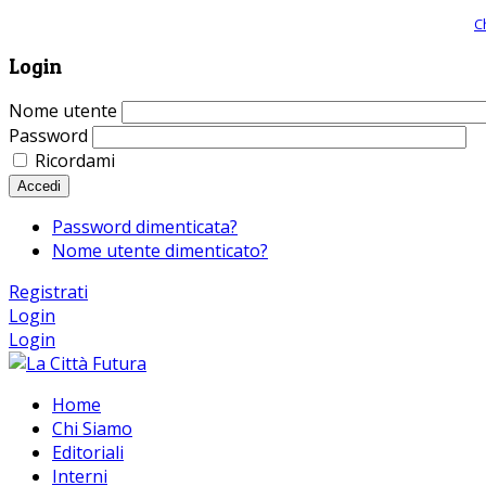
Giornale comunista online, libera informazione ed approfondimento |
C
Login
Nome utente
Password
Ricordami
Accedi
Password dimenticata?
Nome utente dimenticato?
Registrati
Login
Login
Home
Chi Siamo
Editoriali
Interni