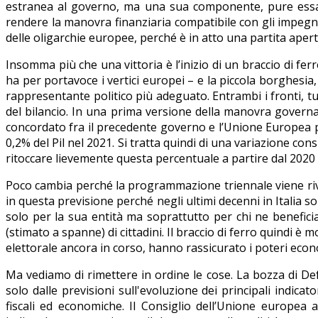
estranea al governo, ma una sua componente, pure essa co
rendere la manovra finanziaria compatibile con gli impegni 
delle oligarchie europee, perché è in atto una partita apert
Insomma più che una vittoria è l’inizio di un braccio di ferro
ha per portavoce i vertici europei – e la piccola borghesia
rappresentante politico più adeguato. Entrambi i fronti, tutt
del bilancio. In una prima versione della manovra governati
concordato fra il precedente governo e l’Unione Europea pr
0,2% del Pil nel 2021. Si tratta quindi di una variazione co
ritoccare lievemente questa percentuale a partire dal 2020 
Poco cambia perché la programmazione triennale viene rivist
in questa previsione perché negli ultimi decenni in Italia so
solo per la sua entità ma soprattutto per chi ne beneficia
(stimato a spanne) di cittadini. Il braccio di ferro quindi 
elettorale ancora in corso, hanno rassicurato i poteri eco
Ma vediamo di rimettere in ordine le cose. La bozza di Def 
solo dalle previsioni sull'evoluzione dei principali indica
fiscali ed economiche. Il Consiglio dell’Unione europe