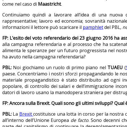
come nel caso di
Maastricht
.
Continuiamo quindi a lavorare all’idea di una nuova c
rappresentative; lavoro ed economia; sovranità nazionale; di
informazioni il lettore può scaricare il
pamphlet
del PBL,
n
FP: L’esito del voto referendario del 23 giugno 2016 ha asse
alla campagna referendaria e al processo che ha scatenat
alimenta le speranze per un futuro progressista nel nostr
ha avuto nella campagna referendaria?
PBL:
Noi giochiamo un ruolo di primo piano nel
TUAEU
(
paese. Concentriamo i nostri sforzi propagandando le nost
materiale propagandistico è stato distribuito ad ogni in
popolare, di controllo dei salari e dell’immigrazione incont
datori di lavoro usano la manodopera straniera per distrugg
FP: Ancora sulla Brexit. Quali sono gli ultimi sviluppi? Qua
PBL:
La
Brexit
costituisce una lotta in corso per la nostra
all’interno dell’Unione Europea
de facto
. Sono decenni ch
parte del capitalismo di continuare la deregolamentazion