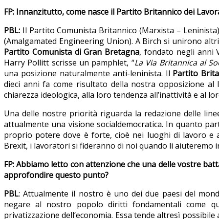
FP: Innanzitutto, come nasce il Partito Britannico dei Lavora
PBL:
Il Partito Comunista Britannico (Marxista – Leninist
(Amalgamated Engineering Union). A Birch si unirono altri m
Partito Comunista di Gran Bretagna
, fondato negli anni 
Harry Pollitt scrisse un pamphlet, “
La Via Britannica al So
una posizione naturalmente anti-leninista. Il
Partito Brit
dieci anni fa come risultato della nostra opposizione a
chiarezza ideologica, alla loro tendenza all’inattività e al lo
Una delle nostre priorità riguarda la redazione delle line
attualmente una visione socialdemocratica. In quanto parti
proprio potere dove è forte, cioè nei luoghi di lavoro e 
Brexit, i lavoratori si fideranno di noi quando li aiuteremo 
FP: Abbiamo letto con attenzione che una delle vostre battag
approfondire questo punto?
PBL
: Attualmente il nostro è uno dei due paesi del mond
negare al nostro popolo diritti fondamentali come qu
privatizzazione dell’economia. Essa tende altresì possibile 