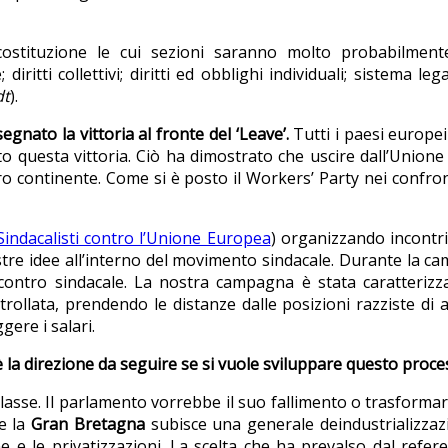
ostituzione le cui sezioni saranno molto probabilmente 
ritti collettivi; diritti ed obblighi individuali; sistema leg
dt
).
gnato la vittoria al fronte del ‘Leave’.
Tutti i paesi europ
o questa vittoria. Ciò ha dimostrato che uscire dall’Union
o continente. Come si è posto il Workers’ Party nei confron
Sindacalisti contro l’Unione Europea
) organizzando incontri 
re idee all’interno del movimento sindacale. Durante la cam
contro sindacale. La nostra campagna è stata caratterizza
rollata, prendendo le distanze dalle posizioni razziste di al
ere i salari.
l è la direzione da seguire se si vuole sviluppare questo pro
 classe. Il parlamento vorrebbe il suo fallimento o trasform
e la
Gran Bretagna
subisce una generale deindustrializzaz
e e le privatizzazioni. La scelta che ha prevalso dal refe