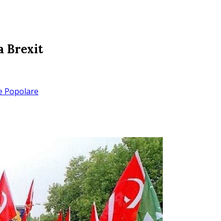
a Brexit
te Popolare