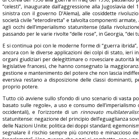
“celesti”,
inaugurate
dall’aggressione alla Jugoslavia del 
sinistra con il governo D’Alema), alle cosiddette rivoluzio
società civile “eterodiretta” e talvolta componenti armate, 
agli occhi dell’imperialismo statunitense (dalla rivoluzio
passando per le varie rivolte “delle rose”, in Georgia, “dei tu
E si continua poi con le moderne forme di “guerra ibrida”, 
ancora con le diverse applicazioni dei colpi di stato, ieri i
organi giudiziari per delegittimare o rovesciare autorità le
legislative francesi, che hanno consegnato la maggioranza
gestione e mantenimento del potere che non lascia indiffere
eversiva restano a disposizione delle classi dominanti, per
proprio potere.
Tutto ciò avviene sullo sfondo di uno scenario di vasta po
basato sulle regole», a uso e consumo dell’imperialismo o
occidentali), e l’orizzonte di un
rinnovato multilaterali
statunitense: negazione del principio dell’eguaglianza sovr
delle Nazioni Unite; politica dei doppi standard; egemonismo
segnalare il rischio sempre più concreto e minaccioso de