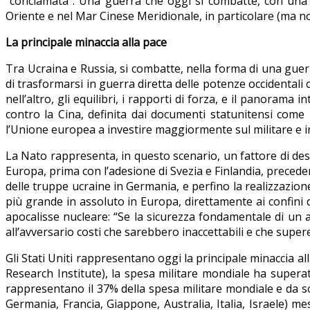
“conclamata”. Una guerra che oggi si combatte, con una di
Oriente e nel Mar Cinese Meridionale, in particolare (ma non
La principale minaccia alla pace
Tra Ucraina e Russia, si combatte, nella forma di una guerr
di trasformarsi in guerra diretta delle potenze occidentali
nell’altro, gli equilibri, i rapporti di forza, e il panoram
contro la Cina, definita dai documenti statunitensi come
l’Unione europea a investire maggiormente sul militare e in
La Nato rappresenta, in questo scenario, un fattore di de
Europa, prima con l’adesione di Svezia e Finlandia, preced
delle truppe ucraine in Germania, e perfino la realizzazio
più grande in assoluto in Europa, direttamente ai confini 
apocalisse nucleare: “Se la sicurezza fondamentale di un 
all’avversario costi che sarebbero inaccettabili e che supe
Gli Stati Uniti rappresentano oggi la principale minaccia al
Research Institute), la spesa militare mondiale ha superato
rappresentano il 37% della spesa militare mondiale e da s
Germania, Francia, Giappone, Australia, Italia, Israele) m