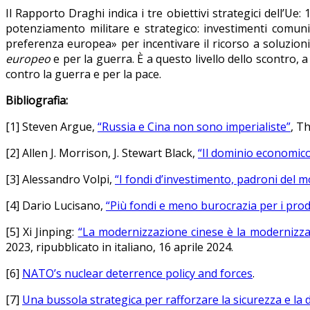
Il Rapporto Draghi indica i tre obiettivi strategici dell’U
potenziamento militare e strategico:
investimenti comuni
preferenza europea» per incentivare il ricorso a soluzioni
europeo
e per la guerra. È a questo livello dello scontro, a
contro la guerra e per la pace.
Bibliografia:
[1] Steven Argue,
“Russia e Cina non sono imperialiste”
, T
[2] Allen J. Morrison, J. Stewart Black,
“Il dominio economico 
[3] Alessandro Volpi,
“I fondi d’investimento, padroni del 
[4] Dario Lucisano,
“Più fondi e meno burocrazia per i prod
[5] Xi Jinping:
“La modernizzazione cinese è la modernizzaz
2023, ripubblicato in italiano, 16 aprile 2024.
[6]
NATO’s nuclear deterrence policy and forces
.
[7]
Una bussola strategica per rafforzare la sicurezza e la 