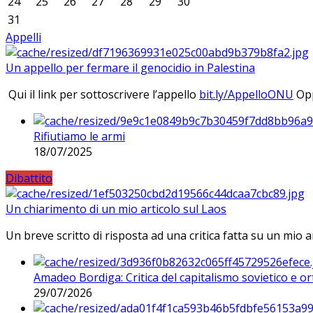
24
25
26
27
28
29
30
31
Appelli
Un appello per fermare il genocidio in Palestina
Qui il link per sottoscrivere l’appello
bit.ly/AppelloONU
Opp
Rifiutiamo le armi
18/07/2025
Dibattito
Un chiarimento di un mio articolo sul Laos
Un breve scritto di risposta ad una critica fatta su un mio a
Amadeo Bordiga: Critica del capitalismo sovietico e or
29/07/2026