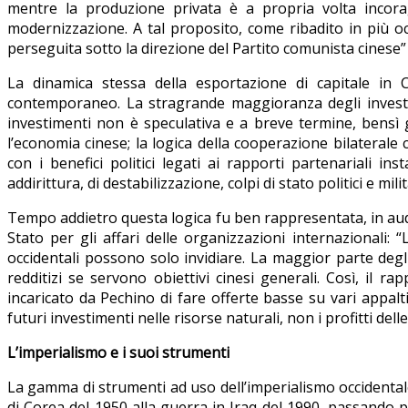
mentre la produzione privata è a propria volta incorag
modernizzazione. A tal proposito, come ribadito in più oc
perseguita sotto la direzione del Partito comunista cinese
La dinamica stessa della esportazione di capitale in 
contemporaneo. La stragrande maggioranza degli investime
investimenti non è speculativa e a breve termine, bensì 
l’economia cinese; la logica della cooperazione bilateral
con i benefici politici legati ai rapporti partenariali in
addirittura, di destabilizzazione, colpi di stato politici e mil
Tempo addietro questa logica fu ben rappresentata, in au
Stato per gli affari delle organizzazioni internazionali:
occidentali possono solo invidiare. La maggior parte degli
redditizi se servono obiettivi cinesi generali. Così, il r
incaricato da Pechino di fare offerte basse su vari appalti,
futuri investimenti nelle risorse naturali, non i profitti delle
L’imperialismo e i suoi strumenti
La gamma di strumenti ad uso dell’imperialismo occidentale 
di Corea del 1950 alla guerra in Iraq del 1990, passando pe