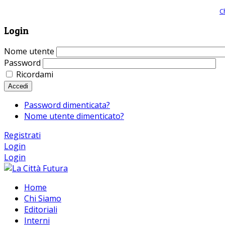
Giornale comunista online, libera informazione ed approfondimento |
C
Login
Nome utente
Password
Ricordami
Accedi
Password dimenticata?
Nome utente dimenticato?
Registrati
Login
Login
Home
Chi Siamo
Editoriali
Interni