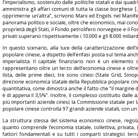
l’imperialismo, sostenuto dalle politiche statali e dai qua
amministra gli affari comuni di tutta la classe borghese [..
opprimerne un’altra”, scrivono Marx ed Engels nel Manifes
panorama politico e sociale, oltre che economico, mai cono
proprietà degli Stati, il Fondo petrolifero norvegese e il Fo
privati superano rispettivamente i 10.000 e gli 8.000 miliardi 
In questo scenario, alla luce della caratterizzazione del
popolare cinese, a dispetto dell’enfasi posta sul tema anche
imperialista. Il capitale finanziario non è un elemento d
rappresentano oltre un terzo dell’economia cinese e oltr
lista, delle prime dieci, tre sono cinesi (State Grid, Si
direzione economica statale della Repubblica popolare cin
quantitativa, come dimostra anche il fatto che “il margine d
è di appena il 3,5%”. Inoltre, il complesso costituito dalle 
più importanti aziende cinesi; la Commissione statale per l
popolare cinese controlla 97 grandi aziende statali, con un p
La struttura stessa del sistema economico cinese, regolat
quanto comprende l’economia statale, collettiva, privata, 
fattori fondamentali e su tutti i comparti strategici: ter