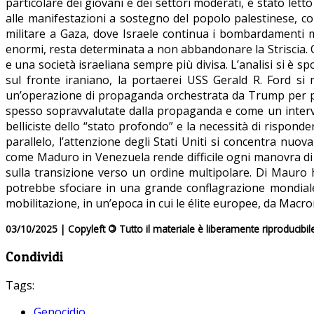
particolare dei giovani e dei settori moderati, è stato let
alle manifestazioni a sostegno del popolo palestinese, co
militare a Gaza, dove Israele continua i bombardamenti m
enormi, resta determinata a non abbandonare la Striscia. 
e una società israeliana sempre più divisa. L’analisi si è s
sul fronte iraniano, la portaerei USS Gerald R. Ford si
un’operazione di propaganda orchestrata da Trump per pre
spesso sopravvalutate dalla propaganda e come un intervent
belliciste dello “stato profondo” e la necessità di rispon
parallelo, l’attenzione degli Stati Uniti si concentra nuov
come Maduro in Venezuela rende difficile ogni manovra di 
sulla transizione verso un ordine multipolare. Di Mauro h
potrebbe sfociare in una grande conflagrazione mondiale.
mobilitazione, in un’epoca in cui le élite europee, da Macr
03/10/2025 | Copyleft
©
Tutto il materiale è liberamente riproducibil
Condividi
Tags:
Genocidio
,