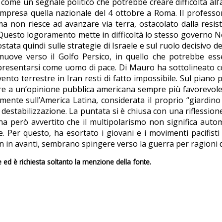
to come un segnale politico che potrebbe creare difficoltà al
mpresa quella nazionale del 4 ottobre a Roma. Il professor
a non riesce ad avanzare via terra, ostacolato dalla resis
Questo logoramento mette in difficoltà lo stesso governo Ne
postata quindi sulle strategie di Israele e sul ruolo decisivo
 muove verso il Golfo Persico, in quello che potrebbe es
sentarsi come uomo di pace. Di Mauro ha sottolineato come
o terrestre in Iran resti di fatto impossibile. Sul piano p
dere a un’opinione pubblica americana sempre più favorevole 
amente sull’America Latina, considerata il proprio “giardino
destabilizzazione. La puntata si è chiusa con una riflessio
a però avvertito che il multipolarismo non significa automa
 Per questo, ha esortato i giovani e i movimenti pacifist
on in avanti, sembrano spingere verso la guerra per ragioni d
e ed è richiesta soltanto la menzione della fonte.