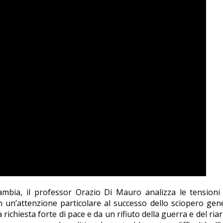
mbia, il professor Orazio Di Mauro analizza le tensioni 
 un’attenzione particolare al successo dello sciopero gene
richiesta forte di pace e da un rifiuto della guerra e del riar