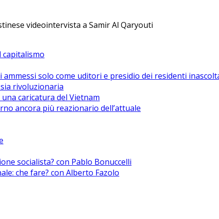
estinese videointervista a Samir Al Qaryouti
el capitalismo
i ammessi solo come uditori e presidio dei residenti inascolt
sia rivoluzionaria
 una caricatura del Vietnam
no ancora più reazionario dell’attuale
e
zione socialista? con Pablo Bonuccelli
nale: che fare? con Alberto Fazolo