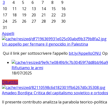
3
4
5
6
7
8
9
10
11
12
13
14
15
16
17
18
19
20
21
22
23
24
25
26
27
28
29
30
31
Appelli
Un appello per fermare il genocidio in Palestina
Qui il link per sottoscrivere l’appello
bit.ly/AppelloONU
Opp
Rifiutiamo le armi
18/07/2025
Dibattito
Amadeo Bordiga: Critica del capitalismo sovietico e ortodos
Il presente contributo analizza la parabola teorico-politica