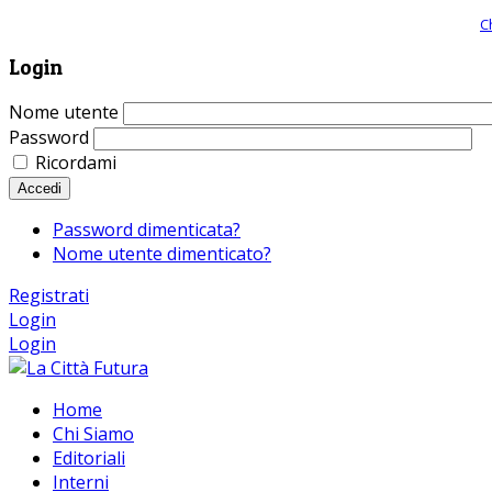
Giornale comunista online, libera informazione ed approfondimento |
C
Login
Nome utente
Password
Ricordami
Accedi
Password dimenticata?
Nome utente dimenticato?
Registrati
Login
Login
Home
Chi Siamo
Editoriali
Interni