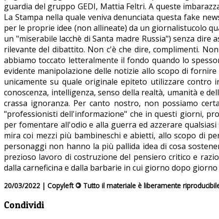
guardia del gruppo GEDI, Mattia Feltri. A queste imbarazzant
La Stampa nella quale veniva denunciata questa fake news e
per le proprie idee (non allineate) da un giornalistucolo qu
un "miserabile lacchè di Santa madre Russia") senza dire a
rilevante del dibattito. Non c'è che dire, complimenti. No
abbiamo toccato letteralmente il fondo quando lo spessor
evidente manipolazione delle notizie allo scopo di fornire
unicamente su quale originale epiteto utilizzare contro i
conoscenza, intelligenza, senso della realtà, umanità e del
crassa ignoranza. Per canto nostro, non possiamo cert
"professionisti dell'informazione" che in questi giorni,
per fomentare all'odio e alla guerra ed azzerare qualsiasi 
mira coi mezzi più bambineschi e abietti, allo scopo di per
personaggi non hanno la più pallida idea di cosa sosten
prezioso lavoro di costruzione del pensiero critico e raz
dalla carneficina e dalla barbarie in cui giorno dopo giorn
20/03/2022 | Copyleft
©
Tutto il materiale è liberamente riproducibil
Condividi