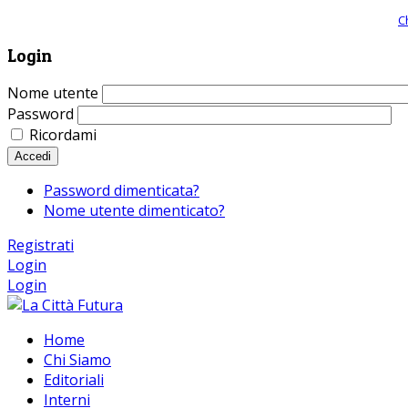
Giornale comunista online, libera informazione ed approfondimento |
C
Login
Nome utente
Password
Ricordami
Accedi
Password dimenticata?
Nome utente dimenticato?
Registrati
Login
Login
Home
Chi Siamo
Editoriali
Interni