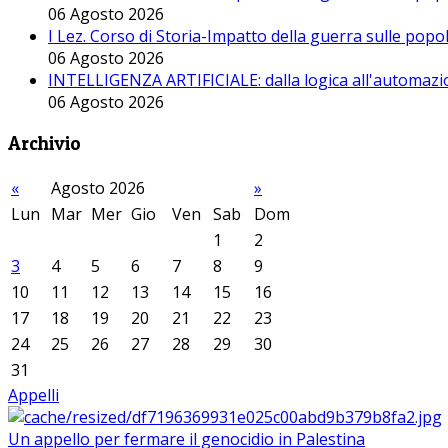
06 Agosto 2026
I Lez. Corso di Storia-Impatto della guerra sulle pop
06 Agosto 2026
INTELLIGENZA ARTIFICIALE: dalla logica all'automazio
06 Agosto 2026
Archivio
«
Agosto 2026
»
Lun
Mar
Mer
Gio
Ven
Sab
Dom
1
2
3
4
5
6
7
8
9
10
11
12
13
14
15
16
17
18
19
20
21
22
23
24
25
26
27
28
29
30
31
Appelli
Un appello per fermare il genocidio in Palestina