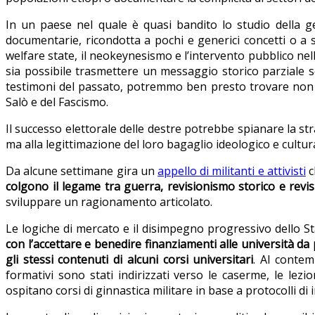
In un paese nel quale è quasi bandito lo studio della geo
documentarie, ricondotta a pochi e generici concetti o a sc
welfare state, il neokeynesismo e l’intervento pubblico nel
sia possibile trasmettere un messaggio storico parziale se
testimoni del passato, potremmo ben presto trovare non so
Salò e del Fascismo.
Il successo elettorale delle destre potrebbe spianare la str
ma alla legittimazione del loro bagaglio ideologico e cultura
Da alcune settimane gira un
appello di militanti e attivisti
c
colgono il legame tra guerra, revisionismo storico e revis
sviluppare un ragionamento articolato.
Le logiche di mercato e il disimpegno progressivo dello Sta
con l’accettare e benedire finanziamenti alle università da 
gli stessi contenuti di alcuni corsi universitari
. Al contemp
formativi sono stati indirizzati verso le caserme, le lezio
ospitano corsi di ginnastica militare in base a protocolli di 