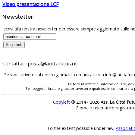
Video presentazione LCF
Newsletter
Iscrivi alla nostra newsletter per essere sempre aggiornato sulle no
Contattaci:
posta@lacittafutura.it
Se vuoi scrivere sul nostro giornale, comunicacelo a
info@lacittafutur
Le foto utilizzate all'interno del sito, 
Se i soggetti ritratti o gli autori avessero qualcosa in contrario
Copyleft
©
2014 - 2026
Ass. La Città Fut
Giornale telematico registrat
To the extent possible under law,
Associati