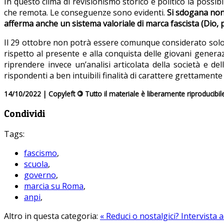
In questo clima di revisionismo storico e politico la possibi
che remota. Le conseguenze sono evidenti.
Si sdogana non 
afferma anche un sistema valoriale di marca fascista (Dio, p
Il 29 ottobre non potrà essere comunque considerato solo o
rispetto al presente e alla conquista delle giovani genera
riprendere invece un’analisi articolata della società e del
rispondenti a ben intuibili finalità di carattere grettamente 
14/10/2022 | Copyleft
©
Tutto il materiale è liberamente riproducibil
Condividi
Tags:
fascismo
,
scuola
,
governo
,
marcia su Roma
,
anpi
,
Altro in questa categoria:
« Reduci o nostalgici?
Intervista 