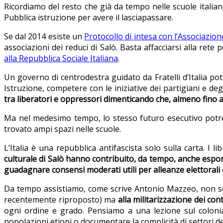
Ricordiamo del resto che già da tempo nelle scuole italiane
Pubblica istruzione per avere il lasciapassare.
Se dal 2014 esiste un
Protocollo di intesa con l’Associazion
associazioni dei reduci di Salò. Basta affacciarsi alla r
alla Repubblica Sociale Italiana
.
Un governo di centrodestra guidato da Fratelli d’Italia pot
Istruzione, competere con le iniziative dei partigiani e deg
tra liberatori e oppressori dimenticando che, almeno fino a
Ma nel medesimo tempo, lo stesso futuro esecutivo potreb
trovato ampi spazi nelle scuole.
L’Italia è una repubblica antifascista solo sulla carta. I 
culturale di Salò hanno contribuito, da tempo, anche espone
guadagnare consensi moderati utili per alleanze elettorali
Da tempo assistiamo, come scrive Antonio Mazzeo, non solo 
recentemente riproposto) ma
alla militarizzazione dei con
ogni ordine e grado. Pensiamo a una lezione sul colonial
popolazioni etiopi o documentare la complicità di settori dell’