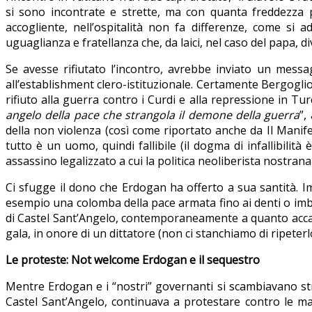
si sono incontrate e strette, ma con quanta freddezza 
accogliente, nell’ospitalità non fa differenze, come si 
uguaglianza e fratellanza che, da laici, nel caso del papa, di
Se avesse rifiutato l’incontro, avrebbe inviato un mes
all’establishment clero-istituzionale. Certamente Bergoglio,
rifiuto alla guerra contro i Curdi e alla repressione in Tu
angelo della pace che strangola il demone della guerra
”,
della non violenza (così come riportato anche da Il Manifes
tutto è un uomo, quindi fallibile (il dogma di infallibilit
assassino legalizzato a cui la politica neoliberista nostrana
Ci sfugge il dono che Erdogan ha offerto a sua santità. I
esempio una colomba della pace armata fino ai denti o imbo
di Castel Sant’Angelo, contemporaneamente a quanto accadev
gala, in onore di un dittatore (non ci stanchiamo di ripeterl
Le proteste: Not welcome Erdogan e il sequestro
Mentre Erdogan e i “nostri” governanti si scambiavano st
Castel Sant’Angelo, continuava a protestare contro le ma