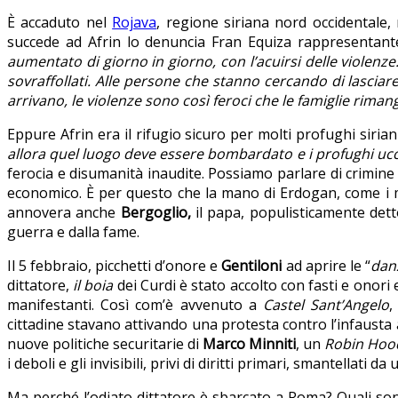
Ѐ accaduto nel
Rojava
, regione siriana nord occidentale, 
succede ad Afrin lo denuncia Fran Equiza rappresentante 
aumentato di giorno in giorno, con l’acuirsi delle violenze
sovraffollati. Alle persone che stanno cercando di lasciare
arrivano, le violenze sono così feroci che le famiglie riman
Eppure Afrin era il rifugio sicuro per molti profughi siria
allora quel luogo deve essere bombardato e i profughi ucc
ferocia e disumanità inaudite. Possiamo parlare di crimine 
economico. Ѐ per questo che la mano di Erdogan, come i m
annovera anche
Bergoglio,
il papa, populisticamente detto
guerra e dalla fame.
Il 5 febbraio, picchetti d’onore e
Gentiloni
ad aprire le “
dan
dittatore,
il boia
dei Curdi è stato accolto con fasti e onori 
manifestanti. Così com’è avvenuto a
Castel Sant’Angelo
,
cittadine stavano attivando una protesta contro l’infausta a
nuove politiche securitarie di
Marco
Minniti
, un
Robin Hoo
i deboli e gli invisibili, privi di diritti primari, smantellati da
Ma perché l’odiato dittatore è sbarcato a Roma? Quali sono 