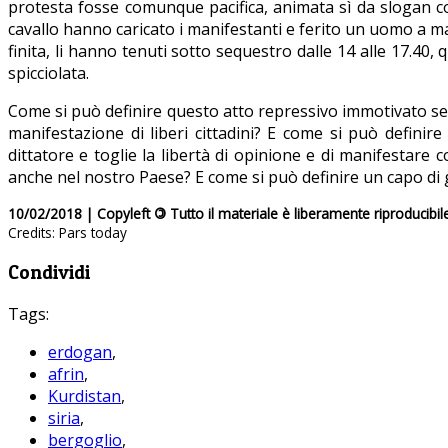
protesta fosse comunque pacifica, animata sì da slogan c
cavallo hanno caricato i manifestanti e ferito un uomo a man
finita, li hanno tenuti sotto sequestro dalle 14 alle 17.40, 
spicciolata.
Come si può definire questo atto repressivo immotivato se n
manifestazione di liberi cittadini? E come si può definir
dittatore e toglie la libertà di opinione e di manifestare 
anche nel nostro Paese? E come si può definire un capo di 
10/02/2018 | Copyleft
©
Tutto il materiale è liberamente riproducibil
Credits: Pars today
Condividi
Tags:
erdogan
,
afrin
,
Kurdistan
,
siria
,
bergoglio
,