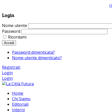
Giornale comunista online, libera informazione ed approfondimento |
C
Login
Nome utente
Password
Ricordami
Accedi
Password dimenticata?
Nome utente dimenticato?
Registrati
Login
Login
Home
Chi Siamo
Editoriali
Interni