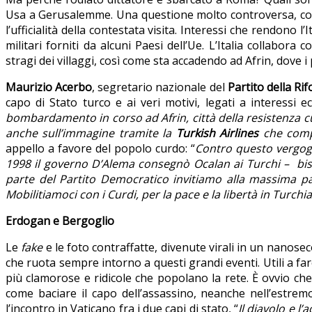
Usa a Gerusalemme. Una questione molto controversa, co
l’ufficialità della contestata visita. Interessi che rendono 
militari forniti da alcuni Paesi dell’Ue. L’Italia collabora c
stragi dei villaggi, così come sta accadendo ad Afrin, dove
Maurizio Acerbo
, segretario nazionale del
Partito della R
capo di Stato turco e ai veri motivi, legati a interessi e
bombardamento in corso ad Afrin, città della resistenza curd
anche sull’immagine tramite la
Turkish Airlines
che compr
appello a favore del popolo curdo: “
Contro questo vergogn
1998 il governo D’Alema consegnò Ocalan ai Turchi – bisog
parte del Partito Democratico invitiamo alla massima pa
Mobilitiamoci con i Curdi, per la pace e la libertà in Turchia
Erdogan e Bergoglio
Le
fake
e le foto contraffatte, divenute virali in un nanose
che ruota sempre intorno a questi grandi eventi. Utili a fa
più clamorose e ridicole che popolano la rete. Ѐ ovvio che
come baciare il capo dell’assassino, neanche nell’estre
l’incontro in Vaticano fra i due capi di stato, “
Il diavolo e l