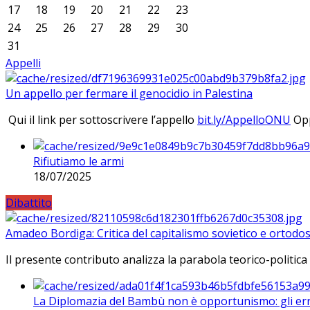
17
18
19
20
21
22
23
24
25
26
27
28
29
30
31
Appelli
Un appello per fermare il genocidio in Palestina
Qui il link per sottoscrivere l’appello
bit.ly/AppelloONU
Opp
Rifiutiamo le armi
18/07/2025
Dibattito
Amadeo Bordiga: Critica del capitalismo sovietico e ortodos
Il presente contributo analizza la parabola teorico-politica
La Diplomazia del Bambù non è opportunismo: gli erro