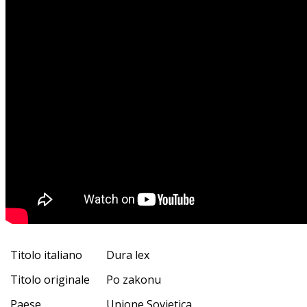
Titolo italiano
Dura lex
Titolo originale
Po zakonu
Paese
Unione Sovietica