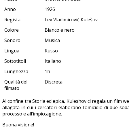
Anno
1926
Regista
Lev Vladimirovič Kulešov
Colore
Bianco e nero
Sonoro
Musica
Lingua
Russo
Sottotitoli
Italiano
Lunghezza
1h
Qualità del
Discreta
filmato
Al confine tra Storia ed epica, Kuleshov ci regala un film w
allagata in cui i cercatori elaborano l’omicidio di due so
processo e all’impiccagione.
Buona visione!