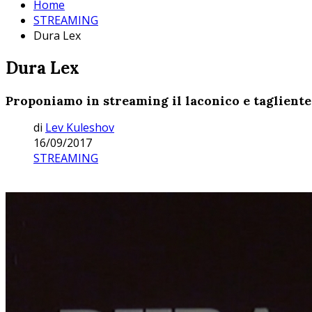
Home
STREAMING
Dura Lex
Dura Lex
Proponiamo in streaming il laconico e tagliente
di
Lev Kuleshov
16/09/2017
STREAMING