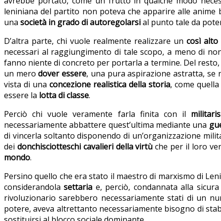
avrebbe portato, come un frutto in qualche modo neces
leniniana del partito non poteva che apparire alle anime b
una
società in grado di autoregolarsi
al punto tale da poter
D’altra parte, chi vuole realmente realizzare un
così alto
necessari al raggiungimento di tale scopo, a meno di non 
fanno niente di concreto per portarla a termine. Del resto
un mero
dover essere
, una pura aspirazione astratta, se n
vista di una
concezione realistica della storia
, come quella
essere la
lotta di classe
.
Perciò chi vuole veramente farla finita con il
militar
necessariamente abbattere quest’ultima mediante una
gue
di vincerla soltanto disponendo di un’organizzazione milit
dei
donchisciotteschi cavalieri della virtù
che per il loro v
mondo
.
Persino quello che era stato il maestro di marxismo di Len
considerandola
settaria
e, perciò, condannata alla sicura 
rivoluzionario sarebbero necessariamente stati di un num
potere, aveva altrettanto necessariamente bisogno di stabil
sostituirsi al blocco sociale dominante.