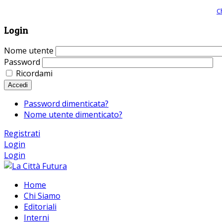
Giornale comunista online, libera informazione ed approfondimento |
C
Login
Nome utente
Password
Ricordami
Accedi
Password dimenticata?
Nome utente dimenticato?
Registrati
Login
Login
Home
Chi Siamo
Editoriali
Interni