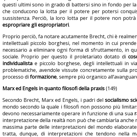
questi ultimi sono in grado di battersi sino in fondo per l
che conducono la lotta per il potere per potersi conquis
sussistenza. Perciò, la loro lotta per il potere non potr
espropriare gli espropriatori
.
Proprio perciò, fa notare acutamente Brecht, chi è realme
intellettuali piccolo borghesi, nel momento in cui prende
necessario a eliminare ogni forma di sfruttamento, in q
sociale. Proprio per questo il proletariato dotato di
cos
individualista
e piccolo borghese, degli intellettuali in v
problematiche, avendole vissute concretamente sulla prop
processo di
formazione
, sempre più organico all’avanguardia
Marx ed Engels in quanto filosofi della praxis
(149)
Secondo Brecht, Marx ed Engels, i padri del
socialismo sci
mondo secondo la quale i filosofi non possono più limitars
devono necessariamente operare in funzione di una sua
r
interpretazione della realtà non può che cambiarla anche
massima parte delle interpretazioni del mondo elaborate d
tratta, dunque, di interpretazioni che tendono nella ma