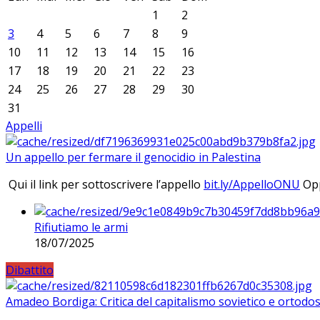
1
2
3
4
5
6
7
8
9
10
11
12
13
14
15
16
17
18
19
20
21
22
23
24
25
26
27
28
29
30
31
Appelli
Un appello per fermare il genocidio in Palestina
Qui il link per sottoscrivere l’appello
bit.ly/AppelloONU
Opp
Rifiutiamo le armi
18/07/2025
Dibattito
Amadeo Bordiga: Critica del capitalismo sovietico e ortodos