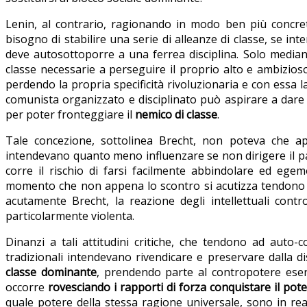
Lenin, al contrario, ragionando in modo ben più conc
bisogno di stabilire una serie di alleanze di classe, se in
deve autosottoporre a una ferrea disciplina. Solo mediant
classe necessarie a perseguire il proprio alto e ambizioso o
perdendo la propria specificità rivoluzionaria e con essa l
comunista organizzato e disciplinato può aspirare a dar
per poter fronteggiare il
nemico di classe
.
Tale concezione, sottolinea Brecht, non poteva che appa
intendevano quanto meno influenzare se non dirigere il pa
corre il rischio di farsi facilmente abbindolare ed egemo
momento che non appena lo scontro si acutizza tendono in
acutamente Brecht, la reazione degli intellettuali contr
particolarmente violenta.
Dinanzi a tali attitudini critiche, che tendono ad auto-c
tradizionali intendevano rivendicare e preservare dalla d
classe dominante
, prendendo parte al contropotere eserc
occorre
rovesciando i rapporti di forza conquistare il pote
quale potere della stessa ragione universale, sono in realt