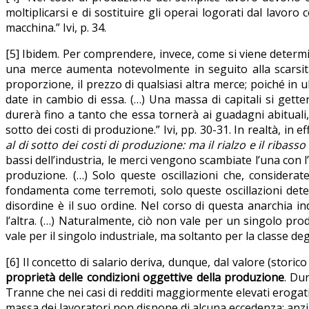
moltiplicarsi e di sostituire gli operai logorati dal lavor
macchina.” Ivi, p. 34.
[5] Ibidem. Per comprendere, invece, come si viene determin
una merce aumenta notevolmente in seguito alla scarsit
proporzione, il prezzo di qualsiasi altra merce; poiché in 
date in cambio di essa. (…) Una massa di capitali si gette
durerà fino a tanto che essa tornerà ai guadagni abituali, 
sotto dei costi di produzione.” Ivi, pp. 30-31. In realtà, in
al di sotto dei costi di produzione: ma il rialzo e il ribass
bassi dell’industria, le merci vengono scambiate l’una con l
produzione. (…) Solo queste oscillazioni che, considerat
fondamenta come terremoti, solo queste oscillazioni dete
disordine è il suo ordine. Nel corso di questa anarchia i
l’altra. (…) Naturalmente, ciò non vale per un singolo pro
vale per il singolo industriale, ma soltanto per la classe degl
[6] Il concetto di salario deriva, dunque, dal valore (stori
proprietà delle condizioni oggettive della produzione
. Du
Tranne che nei casi di redditi maggiormente elevati erogati a
massa dei lavoratori non dispone di alcuna eccedenza; anzi,