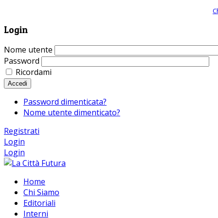
Giornale comunista online, libera informazione ed approfondimento |
C
Login
Nome utente
Password
Ricordami
Accedi
Password dimenticata?
Nome utente dimenticato?
Registrati
Login
Login
Home
Chi Siamo
Editoriali
Interni