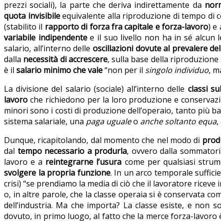
prezzi sociali), la parte che deriva indirettamente da
norm
quota invisibile
equivalente alla riproduzione di tempo di 
(stabilito il
rapporto di forza fra capitale e forza-lavoro
) e
variabile indipendente
e il suo livello non ha in sé alcun
salario, all’interno delle
oscillazioni dovute al prevalere de
dalla
necessità di accrescere
, sulla base della riproduzione 
è il
salario minimo che vale
“non per il
singolo individuo
, m
La divisione del salario (sociale) all’interno delle
classi s
lavoro
che richiedono per la loro produzione e conserva
minori sono i costi di produzione dell’operaio, tanto più bas
sistema salariale, una
paga uguale
o
anche soltanto equa
,
Dunque, ricapitolando, dal momento che nel modo di
produ
dal
tempo necessario a produrla
, ovvero dalla sommatori
lavoro e a
reintegrarne l’usura
come per qualsiasi strum
svolgere la propria funzione
. In un arco temporale suffici
crisi) “se prendiamo la media di ciò che il lavoratore ricev
o, in altre parole, che la classe operaia si è conservata co
dell’industria. Ma che importa? La classe esiste, e non s
dovuto, in primo luogo, al fatto che la merce forza-lavoro 