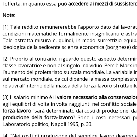
l’offerta, in quanto essa può
accedere ai mezzi di sussisten
Note
:
[1] Tale reddito remunererebbe l’apporto dato dal lavorat
condizioni matematiche formalmente insignificanti e astra
Tale astratta misura è, quindi, in modo surrettizio equi
ideologica della sedicente scienza economica (borghese) d
[2] Proprio al contrario, riguardo questo aspetto determ
classe lavoratrice e non al singolo individuo. Perciò Marx
l’aumento del proletariato su scala mondiale. La variabile i
sul mercato mondiale, da cui dipende la massa complessiva d
relativi all’interno della massa della forza-lavoro sfruttabil
[3] Il salario minimo è il
valore necessario alla conservazion
agli equilibri di volta in volta raggiunti nel conflitto sociale
forza-lavoro
“sarà determinato dai costi di produzione, da
produzione della forza-lavoro
? Sono i costi necessari p
Laboratorio politico, Napoli 1995, p. 33.
[4] “Nei costi di produzione del semplice lavoro devono e