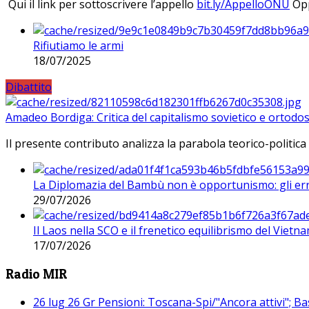
Qui il link per sottoscrivere l’appello
bit.ly/AppelloONU
Opp
Rifiutiamo le armi
18/07/2025
Dibattito
Amadeo Bordiga: Critica del capitalismo sovietico e ortodos
Il presente contributo analizza la parabola teorico-politica
La Diplomazia del Bambù non è opportunismo: gli erro
29/07/2026
Il Laos nella SCO e il frenetico equilibrismo del Vietna
17/07/2026
Radio MIR
26 lug 26 Gr Pensioni: Toscana-Spi/"Ancora attivi"; Ba