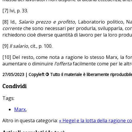
[7] Ivi, p. 33.
[8] Id.,
Salario prezzo e profitto
, Laboratorio politico, N
corrente
che sono necessari per produrla, svilupparla, con
richiedono cioè diverse quantità di lavoro per la loro pro
[9]
Il salario
, cit., p. 100.
[10] Del resto, come nota a ragione lo stesso Marx, la f
aumentare o diminuire
l’offerta
facilmente come per le altre 
27/05/2023 | Copyleft
©
Tutto il materiale è liberamente riproducibil
Condividi
Tags:
Marx
,
Altro in questa categoria:
« Hegel e la lotta della ragione co