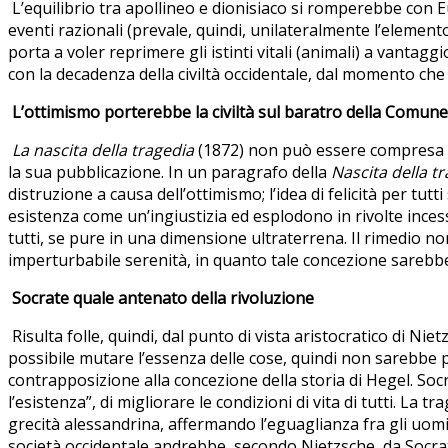
L’equilibrio tra apollineo e dionisiaco si romperebbe con E
eventi razionali (prevale, quindi, unilateralmente l’elemen
porta a voler reprimere gli istinti vitali (animali) a vanta
con la decadenza della civiltà occidentale, dal momento che 
L’ottimismo porterebbe la civiltà sul baratro della Comune 
La nascita della tragedia
(1872) non può essere compresa s
la sua pubblicazione. In un paragrafo della
Nascita della t
distruzione a causa dell’ottimismo; l’idea di felicità per tut
esistenza come un’ingiustizia ed esplodono in rivolte incessa
tutti, se pure in una dimensione ultraterrena. Il rimedio n
imperturbabile serenità, in quanto tale concezione sarebbe i
Socrate quale antenato della rivoluzione
Risulta folle, quindi, dal punto di vista aristocratico di N
possibile mutare l’essenza delle cose, quindi non sarebbe p
contrapposizione alla concezione della storia di Hegel. Socr
l’esistenza”, di migliorare le condizioni di vita di tutti. 
grecità alessandrina, affermando l’eguaglianza fra gli uomin
società occidentale andrebbe, secondo Nietzsche, da Socrate