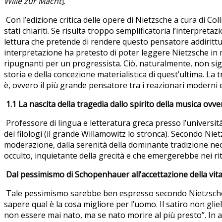
Wille zur Macht
].
Con l’edizione critica delle opere di Nietzsche a cura di Co
stati chiariti. Se risulta troppo semplificatoria l’interpre
lettura che pretende di rendere questo pensatore addiritt
interpretazione ha pretesto di poter leggere Nietzsche in 
ripugnanti per un progressista. Ciò, naturalmente, non sign
storia e della concezione materialistica di quest’ultima. L
è, ovvero il più grande pensatore tra i reazionari moderni e
1.1
La nascita della tragedia dallo spirito della musica ovv
Professore di lingua e letteratura greca presso l’università
dei filologi (il grande Willamowitz lo stronca). Secondo Nietzs
moderazione, dalla serenità della dominante tradizione neoc
occulto, inquietante della grecità e che emergerebbe nei ri
Dal pessimismo di Schopenhauer all’accettazione della vita 
Tale pessimismo sarebbe ben espresso secondo Nietzsche d
sapere qual è la cosa migliore per l’uomo. Il satiro non glie
non essere mai nato, ma se nato morire al più presto”. In a