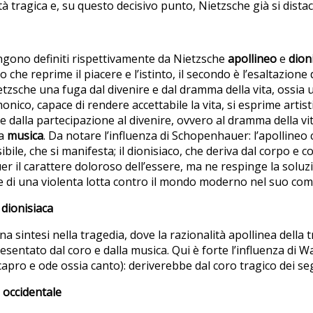
ltà tragica e, su questo decisivo punto, Nietzsche già si dis
 vengono definiti rispettivamente da Nietzsche
apollineo
e
dion
che reprime il piacere e l’istinto, il secondo è l’esaltazione 
zsche una fuga dal divenire e dal dramma della vita, ossia un
onico, capace di rendere accettabile la vita, si esprime arti
 dalla partecipazione al divenire, ovvero al dramma della vita 
la
musica
. Da notare l’influenza di Schopenhauer: l’apollineo c
ibile, che si manifesta; il dionisiaco, che deriva dal corpo e co
r il carattere doloroso dell’essere, ma ne respinge la soluz
di una violenta lotta contro il mondo moderno nel suo com
 dionisiaca
 sintesi nella tragedia, dove la razionalità apollinea della 
sentato dal coro e dalla musica. Qui è forte l’influenza di Wa
apro e ode ossia canto): deriverebbe dal coro tragico dei seg
à occidentale