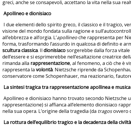
greci, anche se consapevoli, accettano la vita nella sua rea
Apollineo e dionisiaco
I due elementi dello spirito greco, il classico e il tragico,
visione del mondo fondata sulla ragione e sull’autocontrollo 
all’ebbrezza e all’orgia. L’
apollineo
che rappresenta per Niet
forma, trasformando l’assurdo in qualcosa di definito e arm
scultura classica
. Il
dionisiaco
sorgerebbe dalla forza vitale e
dell’essere e si esprimerebbe nell’esaltazione creatrice del
rimanda alla
rappresentazione
, al fenomeno, a ciò che è vis
rappresenta la
volontà
. Nietzsche riprende da Schopenhaue
conservatore come Schopenhauer, ma reazionario, fautore 
La sintesi tragica tra rappresentazione apollinea e musica
Apollineo e dionisiaco hanno trovato secondo Nietzsche una
rappresentazione) si affianca all’elemento dionisiaco rappre
nella sua opera. L’origine della tragedia (da
tragos
ovvero c
La rottura dell’equilibrio tragico e la decadenza della civilt