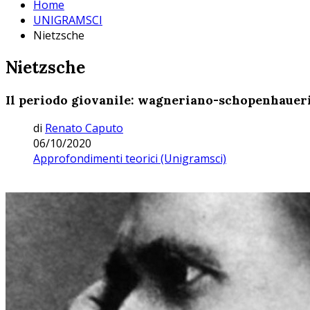
Home
UNIGRAMSCI
Nietzsche
Nietzsche
Il periodo giovanile: wagneriano-schopenhaueria
di
Renato Caputo
06/10/2020
Approfondimenti teorici (Unigramsci)