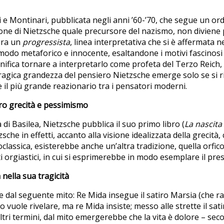
lli e Montinari, pubblicata negli anni ’60-’70, che segue un o
tazione di Nietzsche quale precursore del nazismo, non diviene
ura un
progressista
, linea interpretativa che si è affermata n
modo metaforico e innocente, esaltandone i motivi fascinosi
ifica tornare a interpretarlo come profeta del Terzo Reich, 
a tragica grandezza del pensiero Nietzsche emerge solo se si 
 il più grande reazionario tra i pensatori moderni.
ero grecità e pessimismo
 di Basilea, Nietzsche pubblica il suo primo libro (
La nascita
che in effetti, accanto alla visione idealizzata della grecità, c
lassica, esisterebbe anche un’altra tradizione, quella orfico
ti orgiastici, in cui si esprimerebbe in modo esemplare il pr
nella sua tragicità
al seguente mito: Re Mida insegue il satiro Marsia (che ra
lo vuole rivelare, ma re Mida insiste; messo alle strette il sa
ltri termini, dal mito emergerebbe che la vita è dolore – se