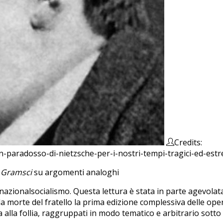
Credits:
un-paradosso-di-nietzsche-per-i-nostri-tempi-tragici-ed-est
 Gramsci
su argomenti analoghi
azionalsocialismo. Questa lettura è stata in parte agevolata
 la morte del fratello la prima edizione complessiva delle o
a alla follia, raggruppati in modo tematico e arbitrario sotto i