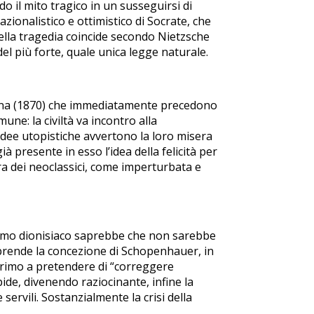
o il mito tragico in un susseguirsi di
zionalistico e ottimistico di Socrate, che
 della tragedia coincide secondo Nietzsche
el più forte, quale unica legge naturale.
iana (1870) che immediatamente precedono
une: la civiltà va incontro alla
a idee utopistiche avvertono la loro misera
à presente in esso l’idea della felicità per
era dei neoclassici, come imperturbata e
 l’uomo dionisiaco saprebbe che non sarebbe
iprende la concezione di Schopenhauer, in
l primo a pretendere di “correggere
pide, divenendo raziocinante, infine la
ervili. Sostanzialmente la crisi della