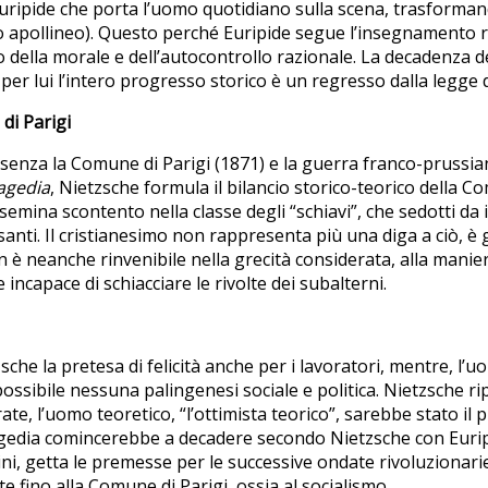
uripide che porta l’uomo quotidiano sulla scena, trasformand
to apollineo). Questo perché Euripide segue l’insegnamento ra
ggio della morale e dell’autocontrollo razionale. La decadenza
per lui l’intero progresso storico è un regresso dalla legge d
di Parigi
enza la Comune di Parigi (1871) e la guerra franco-pruss
ragedia
, Nietzsche formula il bilancio storico-teorico della Com
ti semina scontento nella classe degli “schiavi”, che sedotti d
nti. Il cristianesimo non rappresenta più una diga a ciò, è gi
on è neanche rinvenibile nella grecità considerata, alla mani
ncapace di schiacciare le rivolte dei subalterni.
ietzsche la pretesa di felicità anche per i lavoratori, mentre,
ossibile nessuna palingenesi sociale e politica. Nietzsche r
ate, l’uomo teoretico, “l’ottimista teorico”, sarebbe stato i
La tragedia comincerebbe a decadere secondo Nietzsche con Euri
i, getta le premesse per le successive ondate rivoluzionarie s
 fino alla Comune di Parigi, ossia al socialismo.