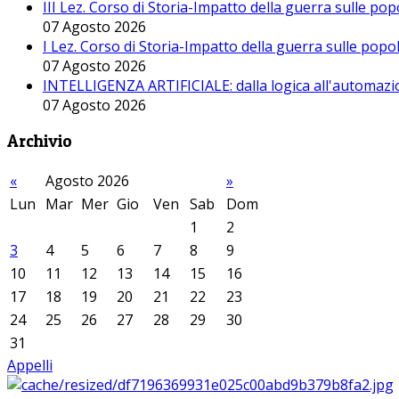
III Lez. Corso di Storia-Impatto della guerra sulle po
07 Agosto 2026
I Lez. Corso di Storia-Impatto della guerra sulle pop
07 Agosto 2026
INTELLIGENZA ARTIFICIALE: dalla logica all'automazio
07 Agosto 2026
Archivio
«
Agosto 2026
»
Lun
Mar
Mer
Gio
Ven
Sab
Dom
1
2
3
4
5
6
7
8
9
10
11
12
13
14
15
16
17
18
19
20
21
22
23
24
25
26
27
28
29
30
31
Appelli