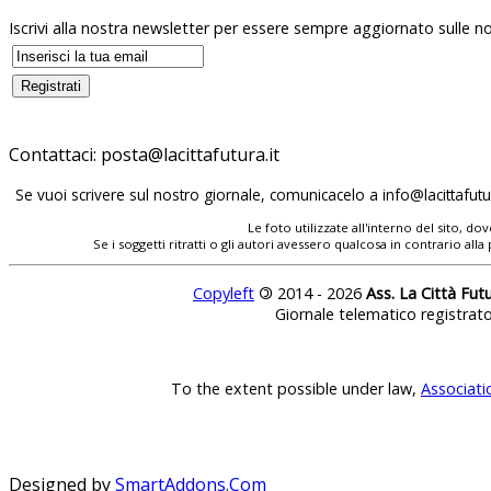
Iscrivi alla nostra newsletter per essere sempre aggiornato sulle no
Contattaci:
Se vuoi scrivere sul nostro giornale, comunicacelo a
Le foto utilizzate all'interno del sito, 
Se i soggetti ritratti o gli autori avessero qualcosa in contrario
Copyleft
©
2014 - 2026
Ass. La Città Fut
Giornale telematico registrat
To the extent possible under law,
Associati
Designed by
SmartAddons.Com