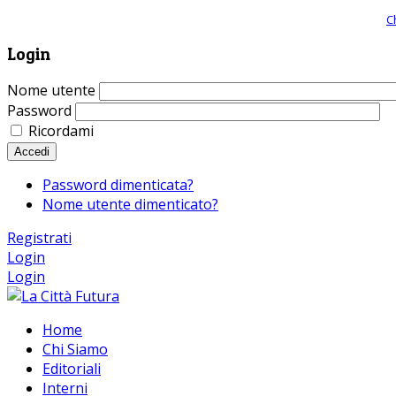
Giornale comunista online, libera informazione ed approfondimento |
C
Login
Nome utente
Password
Ricordami
Accedi
Password dimenticata?
Nome utente dimenticato?
Registrati
Login
Login
Home
Chi Siamo
Editoriali
Interni