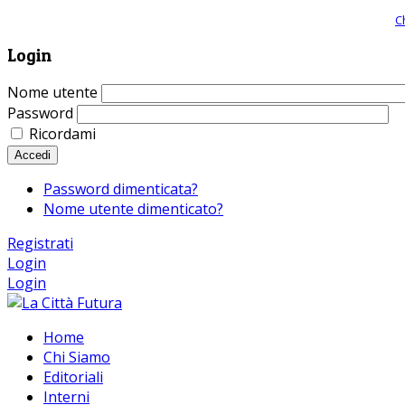
Giornale comunista online, libera informazione ed approfondimento |
C
Login
Nome utente
Password
Ricordami
Accedi
Password dimenticata?
Nome utente dimenticato?
Registrati
Login
Login
Home
Chi Siamo
Editoriali
Interni