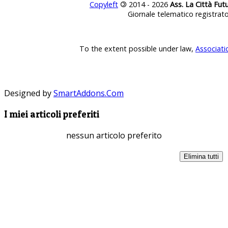
Copyleft
©
2014 - 2026
Ass. La Città Fut
Giornale telematico registrat
To the extent possible under law,
Associati
Designed by
SmartAddons.Com
I miei articoli preferiti
nessun articolo preferito