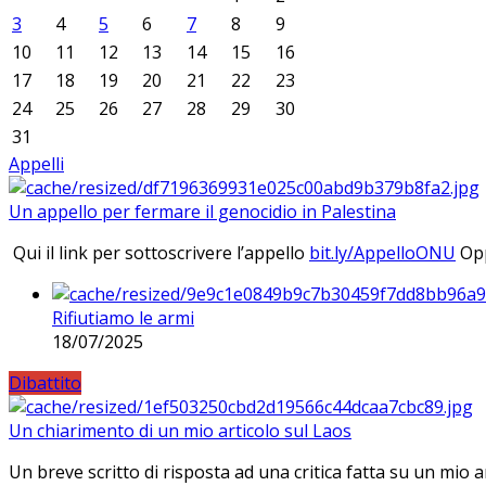
3
4
5
6
7
8
9
10
11
12
13
14
15
16
17
18
19
20
21
22
23
24
25
26
27
28
29
30
31
Appelli
Un appello per fermare il genocidio in Palestina
Qui il link per sottoscrivere l’appello
bit.ly/AppelloONU
Opp
Rifiutiamo le armi
18/07/2025
Dibattito
Un chiarimento di un mio articolo sul Laos
Un breve scritto di risposta ad una critica fatta su un mio a