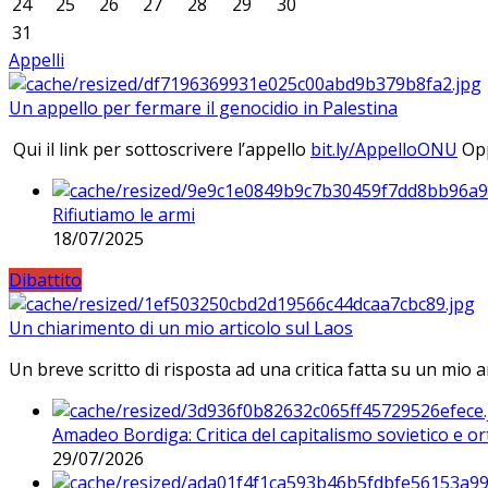
24
25
26
27
28
29
30
31
Appelli
Un appello per fermare il genocidio in Palestina
Qui il link per sottoscrivere l’appello
bit.ly/AppelloONU
Opp
Rifiutiamo le armi
18/07/2025
Dibattito
Un chiarimento di un mio articolo sul Laos
Un breve scritto di risposta ad una critica fatta su un mio a
Amadeo Bordiga: Critica del capitalismo sovietico e or
29/07/2026