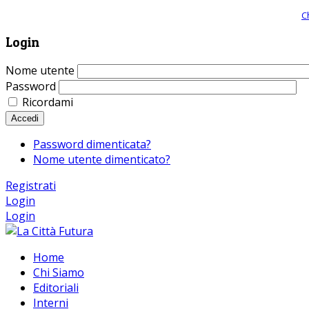
Giornale comunista online, libera informazione ed approfondimento |
C
Login
Nome utente
Password
Ricordami
Accedi
Password dimenticata?
Nome utente dimenticato?
Registrati
Login
Login
Home
Chi Siamo
Editoriali
Interni