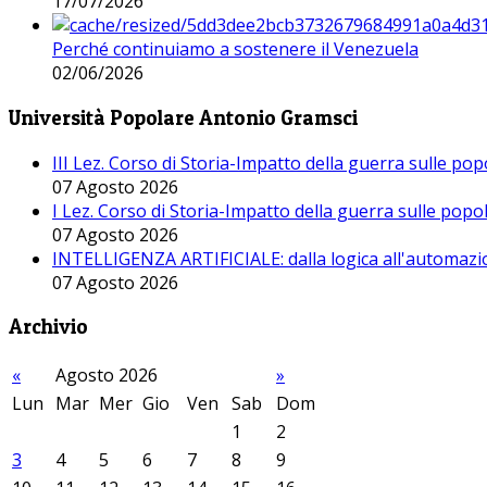
17/07/2026
Perché continuiamo a sostenere il Venezuela
02/06/2026
Università Popolare Antonio Gramsci
III Lez. Corso di Storia-Impatto della guerra sulle po
07 Agosto 2026
I Lez. Corso di Storia-Impatto della guerra sulle pop
07 Agosto 2026
INTELLIGENZA ARTIFICIALE: dalla logica all'automazio
07 Agosto 2026
Archivio
«
Agosto 2026
»
Lun
Mar
Mer
Gio
Ven
Sab
Dom
1
2
3
4
5
6
7
8
9