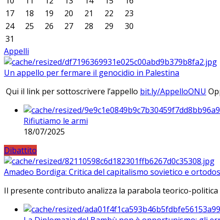
10
11
12
13
14
15
16
17
18
19
20
21
22
23
24
25
26
27
28
29
30
31
Appelli
Un appello per fermare il genocidio in Palestina
Qui il link per sottoscrivere l’appello
bit.ly/AppelloONU
Opp
Rifiutiamo le armi
18/07/2025
Dibattito
Amadeo Bordiga: Critica del capitalismo sovietico e ortodos
Il presente contributo analizza la parabola teorico-politica