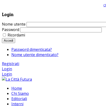
Giornale comunista online, libera informazione ed approfondimento |
C
Login
Nome utente
Password
Ricordami
Accedi
Password dimenticata?
Nome utente dimenticato?
Registrati
Login
Login
Home
Chi Siamo
Editoriali
Interni