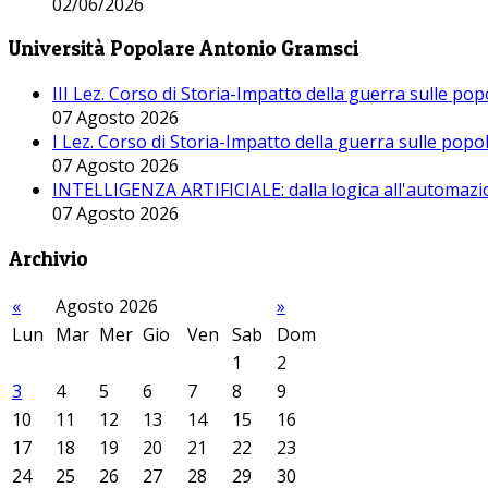
02/06/2026
Università Popolare Antonio Gramsci
III Lez. Corso di Storia-Impatto della guerra sulle po
07 Agosto 2026
I Lez. Corso di Storia-Impatto della guerra sulle pop
07 Agosto 2026
INTELLIGENZA ARTIFICIALE: dalla logica all'automazio
07 Agosto 2026
Archivio
«
Agosto 2026
»
Lun
Mar
Mer
Gio
Ven
Sab
Dom
1
2
3
4
5
6
7
8
9
10
11
12
13
14
15
16
17
18
19
20
21
22
23
24
25
26
27
28
29
30