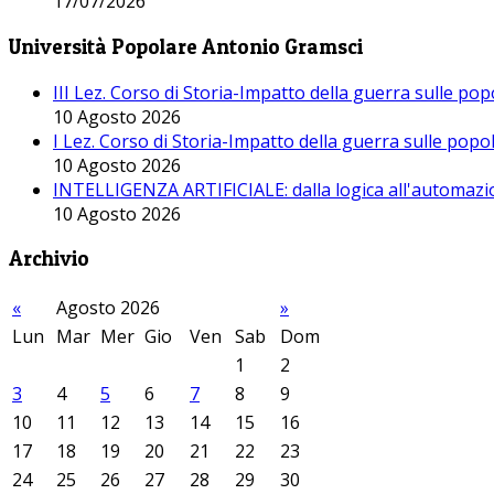
17/07/2026
Università Popolare Antonio Gramsci
III Lez. Corso di Storia-Impatto della guerra sulle po
10 Agosto 2026
I Lez. Corso di Storia-Impatto della guerra sulle pop
10 Agosto 2026
INTELLIGENZA ARTIFICIALE: dalla logica all'automazio
10 Agosto 2026
Archivio
«
Agosto 2026
»
Lun
Mar
Mer
Gio
Ven
Sab
Dom
1
2
3
4
5
6
7
8
9
10
11
12
13
14
15
16
17
18
19
20
21
22
23
24
25
26
27
28
29
30