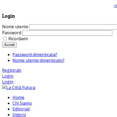
Giornale comunista online, libera informazione ed approfondimento |
C
Login
Nome utente
Password
Ricordami
Accedi
Password dimenticata?
Nome utente dimenticato?
Registrati
Login
Login
Home
Chi Siamo
Editoriali
Interni