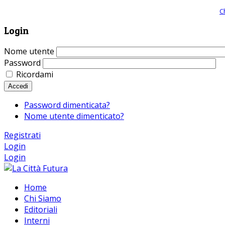
Giornale comunista online, libera informazione ed approfondimento |
C
Login
Nome utente
Password
Ricordami
Accedi
Password dimenticata?
Nome utente dimenticato?
Registrati
Login
Login
Home
Chi Siamo
Editoriali
Interni