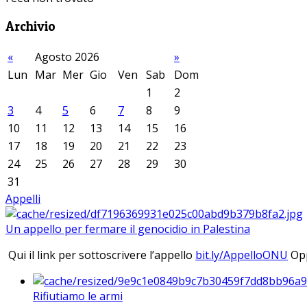
Archivio
«
Agosto 2026
»
Lun
Mar
Mer
Gio
Ven
Sab
Dom
1
2
3
4
5
6
7
8
9
10
11
12
13
14
15
16
17
18
19
20
21
22
23
24
25
26
27
28
29
30
31
Appelli
Un appello per fermare il genocidio in Palestina
Qui il link per sottoscrivere l’appello
bit.ly/AppelloONU
Opp
Rifiutiamo le armi