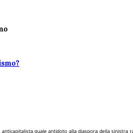
smo
rismo?
nticapitalista quale antidoto alla diaspora della sinistra rad