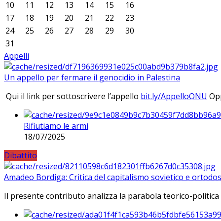
10
11
12
13
14
15
16
17
18
19
20
21
22
23
24
25
26
27
28
29
30
31
Appelli
Un appello per fermare il genocidio in Palestina
Qui il link per sottoscrivere l’appello
bit.ly/AppelloONU
Opp
Rifiutiamo le armi
18/07/2025
Dibattito
Amadeo Bordiga: Critica del capitalismo sovietico e ortodos
Il presente contributo analizza la parabola teorico-politica