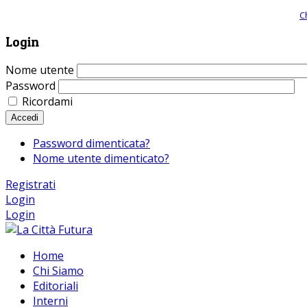
Giornale comunista online, libera informazione ed approfondimento |
C
Login
Nome utente
Password
Ricordami
Accedi
Password dimenticata?
Nome utente dimenticato?
Registrati
Login
Login
Home
Chi Siamo
Editoriali
Interni