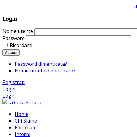
Giornale comunista online, libera informazione ed approfondimento |
C
Login
Nome utente
Password
Ricordami
Accedi
Password dimenticata?
Nome utente dimenticato?
Registrati
Login
Login
Home
Chi Siamo
Editoriali
Interni