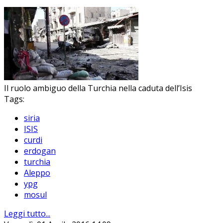
Il ruolo ambiguo della Turchia nella caduta dell’Isis
Tags:
siria
ISIS
curdi
erdogan
turchia
Aleppo
ypg
mosul
Leggi tutto...