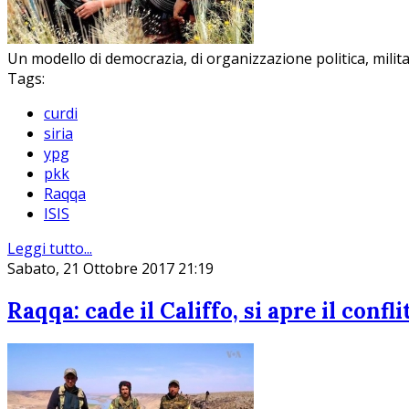
Un modello di democrazia, di organizzazione politica, milita
Tags:
curdi
siria
ypg
pkk
Raqqa
ISIS
Leggi tutto...
Sabato, 21 Ottobre 2017 21:19
Raqqa: cade il Califfo, si apre il confli