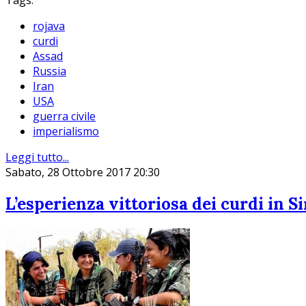
Tags:
rojava
curdi
Assad
Russia
Iran
USA
guerra civile
imperialismo
Leggi tutto...
Sabato, 28 Ottobre 2017 20:30
L’esperienza vittoriosa dei curdi in Si