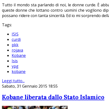
Tutto il mondo sta parlando di noi, le donne curde. È abbas
queste donne che lottano contro uomini che vogliono dipin
possano ridere con tanta sincerità. Ed io mi sorprendo dell
Tags:
ISIS
curdi
pkk
rojava
Kobane
Isis
ypg
kobane
Leggi tutto...
Sabato, 31 Gennaio 2015 18:55
Kobane liberata dallo Stato Islamico