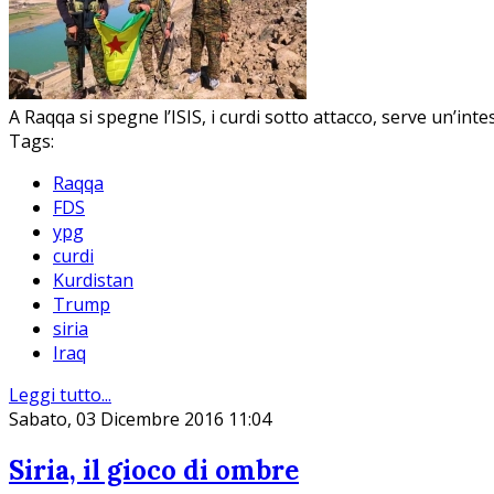
A Raqqa si spegne l’ISIS, i curdi sotto attacco, serve un’intes
Tags:
Raqqa
FDS
ypg
curdi
Kurdistan
Trump
siria
Iraq
Leggi tutto...
Sabato, 03 Dicembre 2016 11:04
Siria, il gioco di ombre