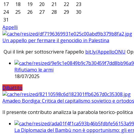
17
18
19
20
21
22
23
24
25
26
27
28
29
30
31
Appelli
Un appello per fermare il genocidio in Palestina
Qui il link per sottoscrivere l’appello
bit.ly/AppelloONU
Opp
Rifiutiamo le armi
18/07/2025
Dibattito
Amadeo Bordiga: Critica del capitalismo sovietico e ortodos
Il presente contributo analizza la parabola teorico-politica
La Diplomazia del Bambù non è opportunismo: gli erro