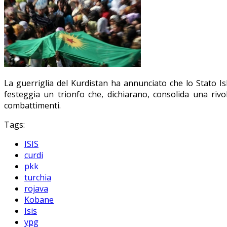
La guerriglia del Kurdistan ha annunciato che lo Stato Is
festeggia un trionfo che, dichiarano, consolida una rivol
combattimenti.
Tags:
ISIS
curdi
pkk
turchia
rojava
Kobane
Isis
ypg