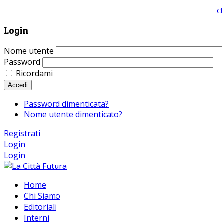
Giornale comunista online, libera informazione ed approfondimento |
C
Login
Nome utente
Password
Ricordami
Accedi
Password dimenticata?
Nome utente dimenticato?
Registrati
Login
Login
Home
Chi Siamo
Editoriali
Interni