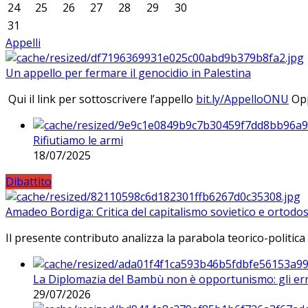
24
25
26
27
28
29
30
31
Appelli
Un appello per fermare il genocidio in Palestina
Qui il link per sottoscrivere l’appello
bit.ly/AppelloONU
Opp
Rifiutiamo le armi
18/07/2025
Dibattito
Amadeo Bordiga: Critica del capitalismo sovietico e ortodos
Il presente contributo analizza la parabola teorico-politica
La Diplomazia del Bambù non è opportunismo: gli erro
29/07/2026