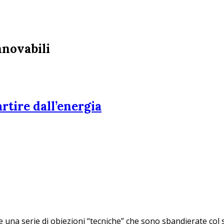
nnovabili
rtire dall’energia
 una serie di obiezioni “tecniche” che sono sbandierate col 