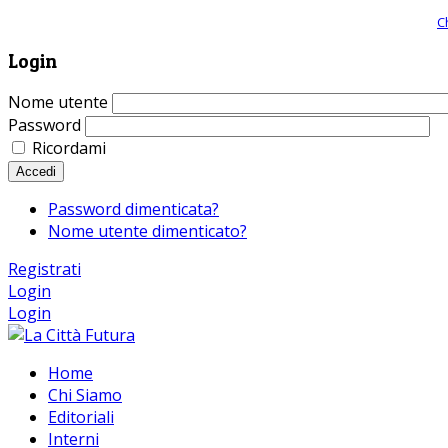
Giornale comunista online, libera informazione ed approfondimento |
C
Login
Nome utente
Password
Ricordami
Accedi
Password dimenticata?
Nome utente dimenticato?
Registrati
Login
Login
Home
Chi Siamo
Editoriali
Interni