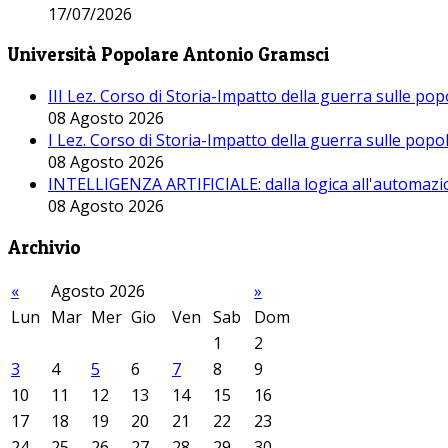
17/07/2026
Università Popolare Antonio Gramsci
III Lez. Corso di Storia-Impatto della guerra sulle po
08 Agosto 2026
I Lez. Corso di Storia-Impatto della guerra sulle pop
08 Agosto 2026
INTELLIGENZA ARTIFICIALE: dalla logica all'automazio
08 Agosto 2026
Archivio
«
Agosto 2026
»
Lun
Mar
Mer
Gio
Ven
Sab
Dom
1
2
3
4
5
6
7
8
9
10
11
12
13
14
15
16
17
18
19
20
21
22
23
24
25
26
27
28
29
30