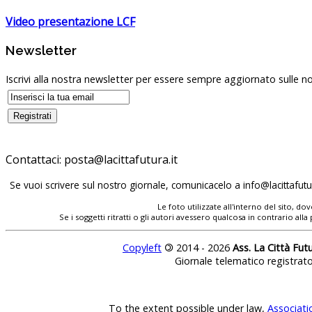
Video presentazione LCF
Newsletter
Iscrivi alla nostra newsletter per essere sempre aggiornato sulle no
Contattaci:
Se vuoi scrivere sul nostro giornale, comunicacelo a
Le foto utilizzate all'interno del sito, 
Se i soggetti ritratti o gli autori avessero qualcosa in contrario
Copyleft
©
2014 - 2026
Ass. La Città Fut
Giornale telematico registrat
To the extent possible under law,
Associati