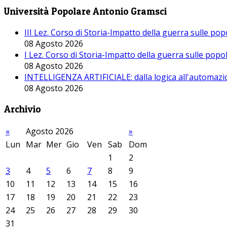
Università Popolare Antonio Gramsci
III Lez. Corso di Storia-Impatto della guerra sulle po
08 Agosto 2026
I Lez. Corso di Storia-Impatto della guerra sulle pop
08 Agosto 2026
INTELLIGENZA ARTIFICIALE: dalla logica all'automazio
08 Agosto 2026
Archivio
«
Agosto 2026
»
Lun
Mar
Mer
Gio
Ven
Sab
Dom
1
2
3
4
5
6
7
8
9
10
11
12
13
14
15
16
17
18
19
20
21
22
23
24
25
26
27
28
29
30
31