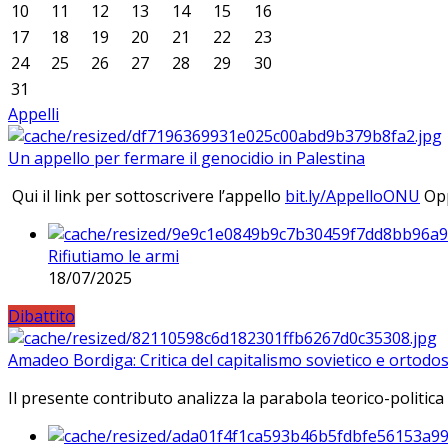
10
11
12
13
14
15
16
17
18
19
20
21
22
23
24
25
26
27
28
29
30
31
Appelli
Un appello per fermare il genocidio in Palestina
Qui il link per sottoscrivere l’appello
bit.ly/AppelloONU
Opp
Rifiutiamo le armi
18/07/2025
Dibattito
Amadeo Bordiga: Critica del capitalismo sovietico e ortodos
Il presente contributo analizza la parabola teorico-politica