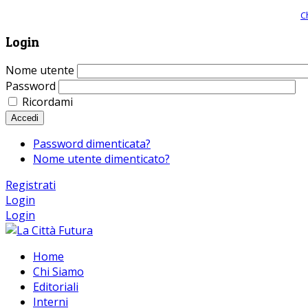
Giornale comunista online, libera informazione ed approfondimento |
C
Login
Nome utente
Password
Ricordami
Accedi
Password dimenticata?
Nome utente dimenticato?
Registrati
Login
Login
Home
Chi Siamo
Editoriali
Interni