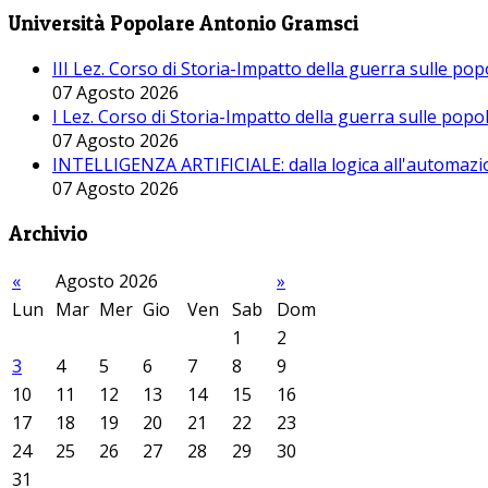
Università Popolare Antonio Gramsci
III Lez. Corso di Storia-Impatto della guerra sulle po
07 Agosto 2026
I Lez. Corso di Storia-Impatto della guerra sulle pop
07 Agosto 2026
INTELLIGENZA ARTIFICIALE: dalla logica all'automazio
07 Agosto 2026
Archivio
«
Agosto 2026
»
Lun
Mar
Mer
Gio
Ven
Sab
Dom
1
2
3
4
5
6
7
8
9
10
11
12
13
14
15
16
17
18
19
20
21
22
23
24
25
26
27
28
29
30
31