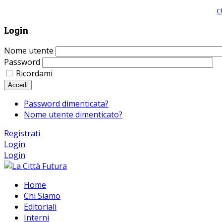
Giornale comunista online, libera informazione ed approfondimento |
C
Login
Nome utente
Password
Ricordami
Accedi
Password dimenticata?
Nome utente dimenticato?
Registrati
Login
Login
Home
Chi Siamo
Editoriali
Interni