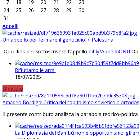
17
18
19
20
21
22
23
24
25
26
27
28
29
30
31
Appelli
Un appello per fermare il genocidio in Palestina
Qui il link per sottoscrivere l’appello
bit.ly/AppelloONU
Opp
Rifiutiamo le armi
18/07/2025
Dibattito
Amadeo Bordiga: Critica del capitalismo sovietico e ortodos
Il presente contributo analizza la parabola teorico-politica
La Diplomazia del Bambù non è opportunismo: gli erro