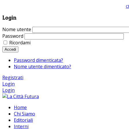
Giornale comunista online, libera informazione ed approfondimento |
C
Login
Nome utente
Password
Ricordami
Accedi
Password dimenticata?
Nome utente dimenticato?
Registrati
Login
Login
Home
Chi Siamo
Editoriali
Interni