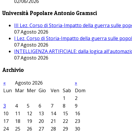
02/06/2026
Università Popolare Antonio Gramsci
III Lez. Corso di Storia-Impatto della guerra sulle po
07 Agosto 2026
I Lez. Corso di Storia-Impatto della guerra sulle pop
07 Agosto 2026
INTELLIGENZA ARTIFICIALE: dalla logica all'automazio
07 Agosto 2026
Archivio
«
Agosto 2026
»
Lun
Mar
Mer
Gio
Ven
Sab
Dom
1
2
3
4
5
6
7
8
9
10
11
12
13
14
15
16
17
18
19
20
21
22
23
24
25
26
27
28
29
30