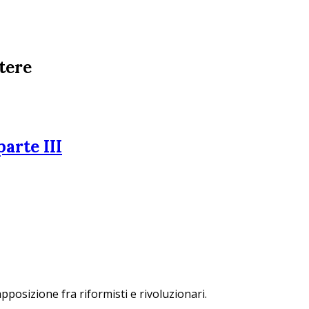
otere
arte III
apposizione fra riformisti e rivoluzionari.