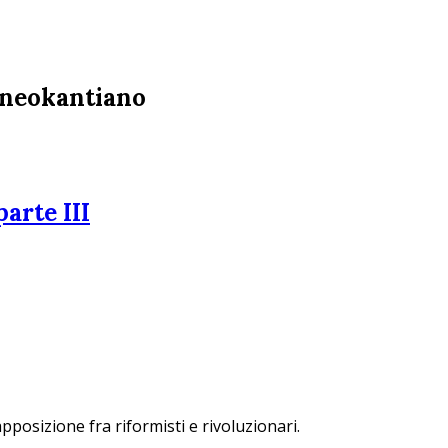
o neokantiano
arte III
apposizione fra riformisti e rivoluzionari.