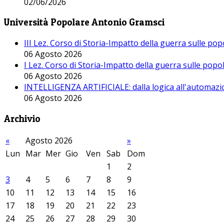
02/06/2026
Università Popolare Antonio Gramsci
III Lez. Corso di Storia-Impatto della guerra sulle po
06 Agosto 2026
I Lez. Corso di Storia-Impatto della guerra sulle pop
06 Agosto 2026
INTELLIGENZA ARTIFICIALE: dalla logica all'automazio
06 Agosto 2026
Archivio
«
Agosto 2026
»
Lun
Mar
Mer
Gio
Ven
Sab
Dom
1
2
3
4
5
6
7
8
9
10
11
12
13
14
15
16
17
18
19
20
21
22
23
24
25
26
27
28
29
30