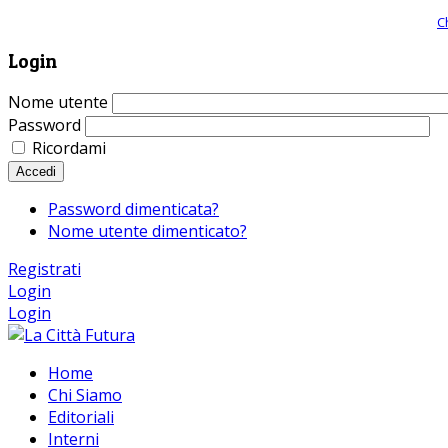
Giornale comunista online, libera informazione ed approfondimento |
C
Login
Nome utente
Password
Ricordami
Accedi
Password dimenticata?
Nome utente dimenticato?
Registrati
Login
Login
Home
Chi Siamo
Editoriali
Interni