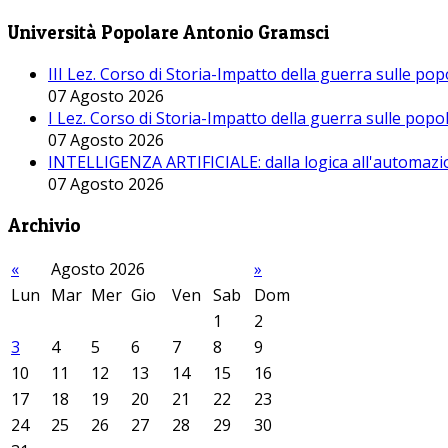
Università Popolare Antonio Gramsci
III Lez. Corso di Storia-Impatto della guerra sulle po
07 Agosto 2026
I Lez. Corso di Storia-Impatto della guerra sulle pop
07 Agosto 2026
INTELLIGENZA ARTIFICIALE: dalla logica all'automazio
07 Agosto 2026
Archivio
«
Agosto 2026
»
Lun
Mar
Mer
Gio
Ven
Sab
Dom
1
2
3
4
5
6
7
8
9
10
11
12
13
14
15
16
17
18
19
20
21
22
23
24
25
26
27
28
29
30