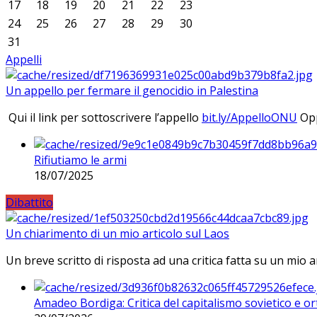
17
18
19
20
21
22
23
24
25
26
27
28
29
30
31
Appelli
Un appello per fermare il genocidio in Palestina
Qui il link per sottoscrivere l’appello
bit.ly/AppelloONU
Opp
Rifiutiamo le armi
18/07/2025
Dibattito
Un chiarimento di un mio articolo sul Laos
Un breve scritto di risposta ad una critica fatta su un mio a
Amadeo Bordiga: Critica del capitalismo sovietico e or