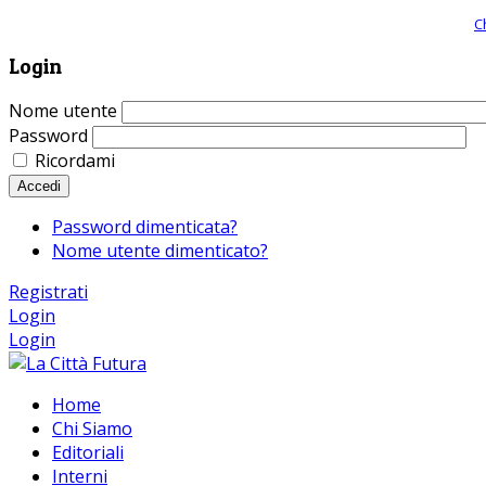
Giornale comunista online, libera informazione ed approfondimento |
C
Login
Nome utente
Password
Ricordami
Accedi
Password dimenticata?
Nome utente dimenticato?
Registrati
Login
Login
Home
Chi Siamo
Editoriali
Interni