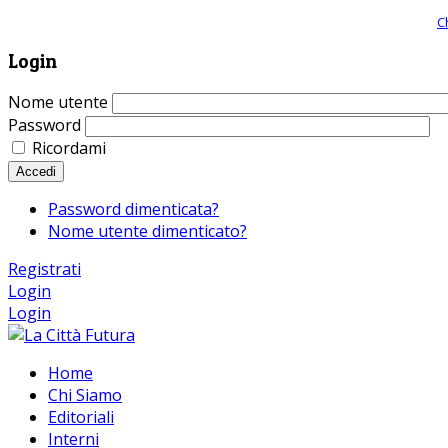
Giornale comunista online, libera informazione ed approfondimento |
C
Login
Nome utente
Password
Ricordami
Accedi
Password dimenticata?
Nome utente dimenticato?
Registrati
Login
Login
Home
Chi Siamo
Editoriali
Interni