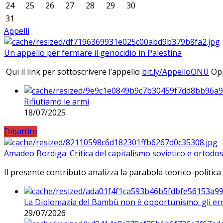
24
25
26
27
28
29
30
31
Appelli
Un appello per fermare il genocidio in Palestina
Qui il link per sottoscrivere l’appello
bit.ly/AppelloONU
Opp
Rifiutiamo le armi
18/07/2025
Dibattito
Amadeo Bordiga: Critica del capitalismo sovietico e ortodos
Il presente contributo analizza la parabola teorico-politica
La Diplomazia del Bambù non è opportunismo: gli erro
29/07/2026